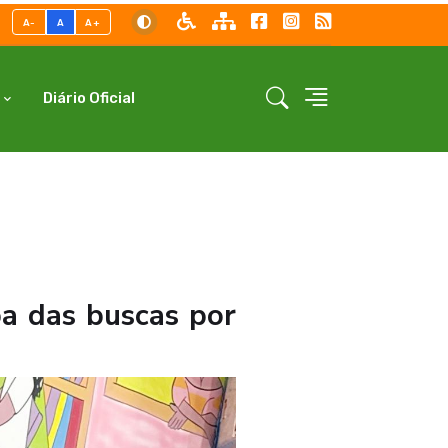
A-
A
A+
Diário Oficial
a das buscas por