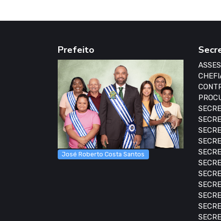
Prefeito
Secr
ASSES
CHEFI
CONTR
PROCU
SECRE
SECRE
SECRE
SECRE
SECRE
José Roberto Costa Santos
SECRE
SECRE
SECRE
SECRE
SECRE
SECRE