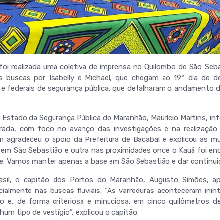
, foi realizada uma coletiva de imprensa no Quilombo de São Seb
s buscas por Isabelly e Michael, que chegam ao 19º dia de de
s e federais de segurança pública, que detalharam o andamento d
de Estado da Segurança Pública do Maranhão, Maurício Martins, i
ada, com foco no avanço das investigações e na realização
m agradeceu o apoio da Prefeitura de Bacabal e explicou as 
em São Sebastião e outra nas proximidades onde o Kauã foi e
. Vamos manter apenas a base em São Sebastião e dar continuida
asil, o capitão dos Portos do Maranhão, Augusto Simões, a
ecialmente nas buscas fluviais. “As varreduras aconteceram inin
o e, de forma criteriosa e minuciosa, em cinco quilômetros d
hum tipo de vestígio”, explicou o capitão.