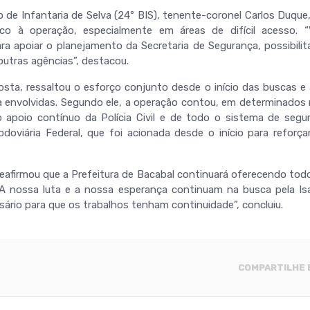
e Infantaria de Selva (24º BIS), tenente-coronel Carlos Duque, 
ico à operação, especialmente em áreas de difícil acesso
ra apoiar o planejamento da Secretaria de Segurança, possibil
 outras agências”, destacou.
osta, ressaltou o esforço conjunto desde o início das buscas 
a envolvidas. Segundo ele, a operação contou, em determinados
 apoio contínuo da Polícia Civil e de todo o sistema de segu
doviária Federal, que foi acionada desde o início para reforça
 reafirmou que a Prefeitura de Bacabal continuará oferecendo todo
A nossa luta e a nossa esperança continuam na busca pela Isab
ário para que os trabalhos tenham continuidade”, concluiu.
COMPARTILHE