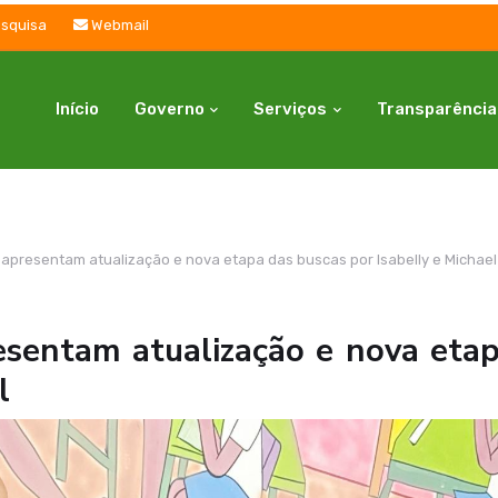
squisa
Webmail
Início
Governo
Serviços
Transparência
apresentam atualização e nova etapa das buscas por Isabelly e Michael
esentam atualização e nova etap
l