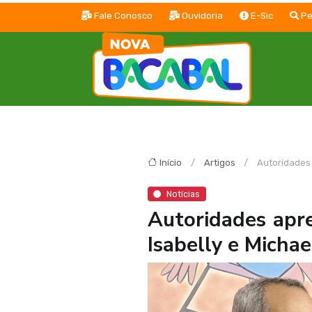
Fale Conosco
Ouvidoria
E-Sic
Pe
Início
Artigos
Autoridades 
Notícias
Autoridades apr
Isabelly e Michae