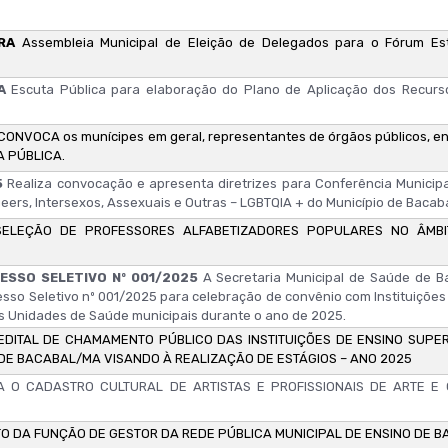
URA
Assembleia Municipal de Eleição de Delegados para o Fórum Est
RA
Escuta Pública para elaboração do Plano de Aplicação dos Recurs
CONVOCA os munícipes em geral, representantes de órgãos públicos, en
A PÚBLICA.
5
Realiza convocação e apresenta diretrizes para Conferência Municipa
Queers, Intersexos, Assexuais e Outras – LGBTQIA + do Município de Bacaba
SELEÇÃO DE PROFESSORES ALFABETIZADORES POPULARES NO ÂMB
ESSO SELETIVO Nº 001/2025
A Secretaria Municipal de Saúde de 
cesso Seletivo nº 001/2025 para celebração de convênio com Instituiçõe
nas Unidades de Saúde municipais durante o ano de 2025.
EDITAL DE CHAMAMENTO PÚBLICO DAS INSTITUIÇÕES DE ENSINO SUPE
DE BACABAL/MA VISANDO À REALIZAÇÃO DE ESTÁGIOS – ANO 2025
O CADASTRO CULTURAL DE ARTISTAS E PROFISSIONAIS DE ARTE E 
O DA FUNÇÃO DE GESTOR DA REDE PÚBLICA MUNICIPAL DE ENSINO DE 