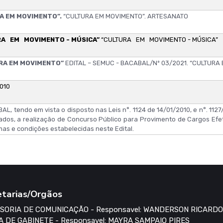
RA EM MOVIMENTO”.
“CULTURA EM MOVIMENTO”. ARTESANATO
URA EM MOVIMENTO - MÚSICA”
“CULTURA EM MOVIMENTO - MÚSICA”
URA EM MOVIMENTO”
EDITAL – SEMUC - BACABAL/Nº 03/2021. “CULTURA
2010
 tendo em vista o disposto nas Leis n°. 1124 de 14/01/2010, e n°. 1127/
sados, a realização de Concurso Público para Provimento de Cargos Efe
mas e condições estabelecidas neste Edital.
etarias/Orgãos
SORIA DE COMUNICAÇÃO - Responsavel: WANDERSON RICARDO
A DE GABINETE - Responsavel: MAYRA SAMPAIO PIRES