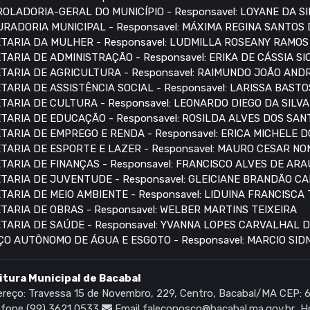
OLADORIA-GERAL DO MUNICÍPIO - Responsavel: LOYANE DA S
RADORIA MUNICIPAL - Responsavel: MÁXIMA REGINA SANTOS
TARIA DA MULHER - Responsavel: LUDMILLA ROSEANY RAMO
TARIA DE ADMINISTRAÇÃO - Responsavel: ERIKA DE CÁSSIA S
TARIA DE AGRICULTURA - Responsavel: RAIMUNDO JOÃO AN
TARIA DE ASSISTÊNCIA SOCIAL - Responsavel: LARISSA BASTO
TARIA DE CULTURA - Responsavel: LEONARDO DIEGO DA SILVA
TARIA DE EDUCAÇÃO - Responsavel: ROSILDA ALVES DOS SAN
TARIA DE EMPREGO E RENDA - Responsavel: ERICA MICHELE 
TARIA DE ESPORTE E LAZER - Responsavel: MAURO CESAR N
TARIA DE FINANÇAS - Responsavel: FRANCISCO ALVES DE AR
TARIA DE JUVENTUDE - Responsavel: GLEICIANE BRANDÃO C
TARIA DE MEIO AMBIENTE - Responsavel: LIDUINA FRANCISCA
TARIA DE OBRAS - Responsavel: WELBER MARTINS TEIXEIRA
TARIA DE SAÚDE - Responsavel: YVANNA LOPES CARVALHAL 
ÇO AUTÔNOMO DE ÁGUA E ESGOTO - Responsavel: MARCIO SI
itura Municipal de Bacabal
reço: Travessa 15 de Novembro, 229, Centro, Bacabal/MA CEP:
fone (99) 3621 0533
Email faleconosco@bacabal.ma.gov.br
Ho