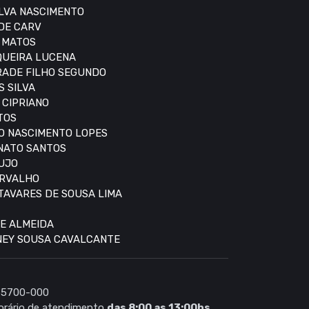
ILVA NASCIMENTO
 DE CARV
S MATOS
IQUEIRA LUCENA
DRADE FILHO SEGUNDO
S SILVA
 CIPRIANO
TOS
DO NASCIMENTO LOPES
ONATO SANTOS
AUJO
ARVALHO
 TAVARES DE SOUSA LIMA
DE ALMEIDA
DNEY SOUSA CAVALCANTE
 65700-000
rário de atendimento
das 8:00 as 13:00hs