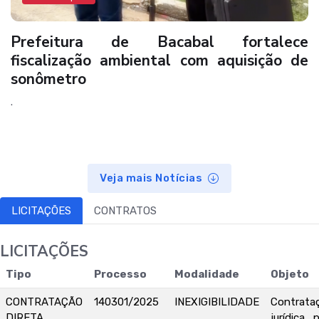
Prefeitura de Bacabal fortalece
fiscalização ambiental com aquisição de
sonômetro
.
Veja mais Notícias
LICITAÇÕES
CONTRATOS
LICITAÇÕES
Tipo
Processo
Modalidade
Objeto
CONTRATAÇÃO
140301/2025
INEXIGIBILIDADE
Contrat
DIRETA
jurídica 