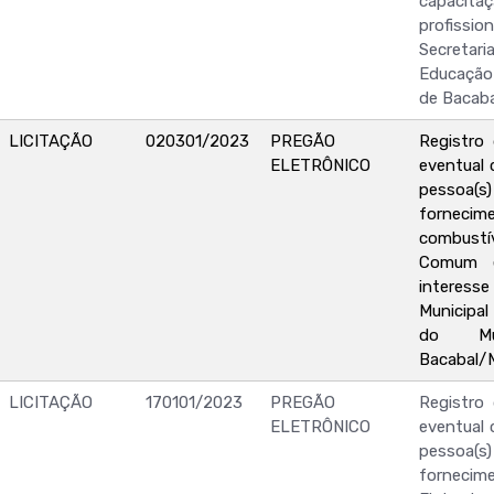
capac
profis
Secretari
Educação
de Bacab
LICITAÇÃO
020301/2023
PREGÃO
Registro
ELETRÔNICO
eventual 
pessoa(s) 
forne
combustí
Comum e
interesse
Municipa
do Mu
Bacabal/
LICITAÇÃO
170101/2023
PREGÃO
Registro
ELETRÔNICO
eventual 
pessoa(s) 
forne