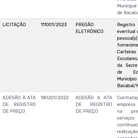
Municipa
de Bacab
LICITAÇÃO
111001/2023
PREGÃO
Registro
ELETRÔNICO
eventual 
pessoa(s) 
forne
Carteira
Escolares
da Secret
de Ed
Muni
Bacabal/
ADESÃO À ATA
180201/2022
ADESÃO A ATA
Contr
DE REGISTRO
DE REGISTRO
empresa 
DE PREÇO
DE PREÇO
na pre
serviço
continua
reali