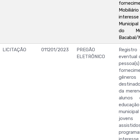
forne
Mobiliári
interesse
Municipa
do Mu
Bacabal/
LICITAÇÃO
011201/2023
PREGÃO
Registro
ELETRÔNICO
eventual 
pessoa(s) 
forne
gêneros
destinado
da meren
alunos
educa
municipal
jovens
assist
programa
interesse