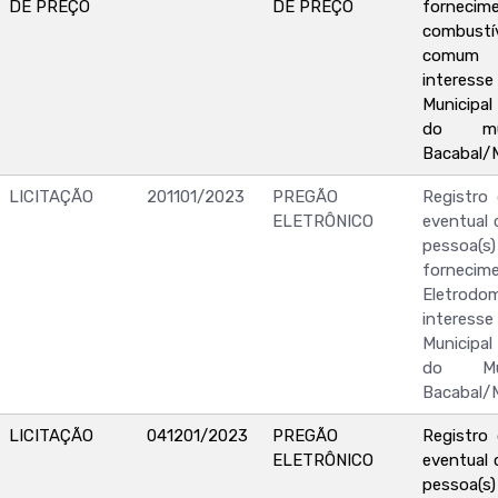
DE PREÇO
DE PREÇO
forne
combustí
comum e
interesse
Municipa
do mu
Bacabal/
LICITAÇÃO
201101/2023
PREGÃO
Registro
ELETRÔNICO
eventual 
pessoa(s) 
forne
Eletrod
interesse
Municipa
do Mu
Bacabal/
LICITAÇÃO
041201/2023
PREGÃO
Registro
ELETRÔNICO
eventual 
pessoa(s) 