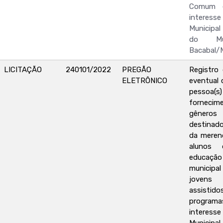
Comum e
interesse
Municipa
do Mu
Bacabal/
LICITAÇÃO
240101/2022
PREGÃO
Registro
ELETRÔNICO
eventual 
pessoa(s) 
forne
gêneros
destinado
da meren
alunos
educa
municipal
jovens
assist
programa
interesse
Municipa