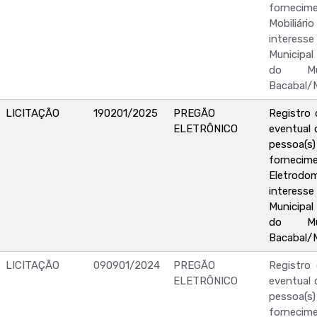
forne
Mobiliári
interesse
Municipa
do Mu
Bacabal/
LICITAÇÃO
190201/2025
PREGÃO
Registro 
ELETRÔNICO
eventual 
pessoa(s) 
forne
Eletrod
interesse
Municipa
do Mu
Bacabal/
LICITAÇÃO
090901/2024
PREGÃO
Registro
ELETRÔNICO
eventual 
pessoa(s) 
forne