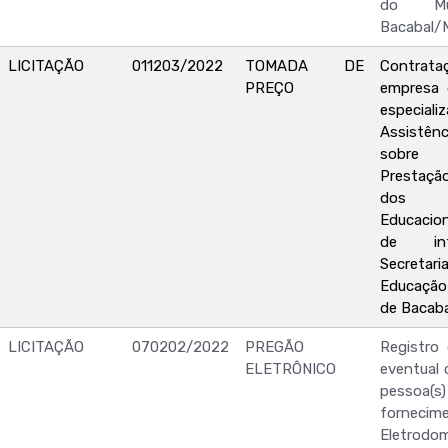
do Mu
Bacabal/
LICITAÇÃO
011203/2022
TOMADA DE
Contr
PREÇO
empresa 
especiali
Assistê
sobre 
Prestaç
dos P
Educacio
de in
Secretari
Educação
de Bacab
LICITAÇÃO
070202/2022
PREGÃO
Registro
ELETRÔNICO
eventual 
pessoa(s) 
forne
Eletrod