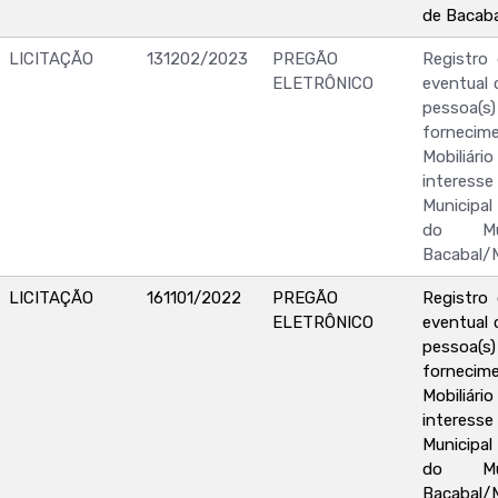
de Bacab
LICITAÇÃO
131202/2023
PREGÃO
Registro
ELETRÔNICO
eventual 
pessoa(s) 
forne
Mobiliári
interesse
Municipa
do Mu
Bacabal/
LICITAÇÃO
161101/2022
PREGÃO
Registro
ELETRÔNICO
eventual 
pessoa(s) 
forne
Mobiliár
interesse
Municipa
do Mu
Bacabal/