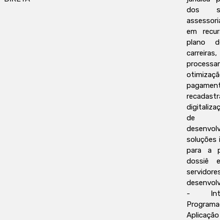
dos se
assessori
em recu
plano 
carreiras,
proce
otimizaç
pagament
recada
digitaliz
de se
desenvo
soluções 
para a 
dossiê e
servidore
desenvol
- Int
Progr
Aplicaçã