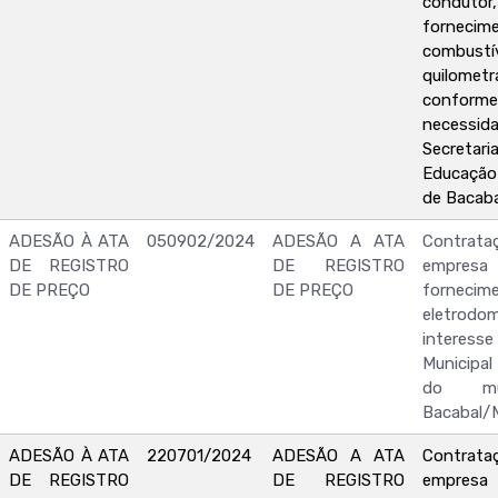
condu
forne
combus
quilome
conf
neces
Secretari
Educação
de Bacab
ADESÃO À ATA
050902/2024
ADESÃO A ATA
Contr
DE REGISTRO
DE REGISTRO
empr
DE PREÇO
DE PREÇO
forne
eletrod
interesse
Municipa
do mu
Bacabal/
ADESÃO À ATA
220701/2024
ADESÃO A ATA
Contr
DE REGISTRO
DE REGISTRO
empr