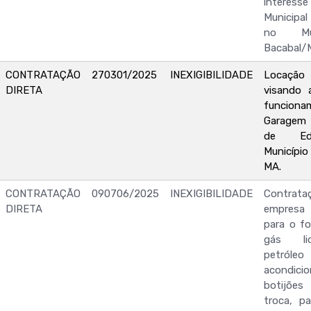
interesse
Municipa
no Mu
Bacabal/
CONTRATAÇÃO
270301/2025
INEXIGIBILIDADE
Locaçã
DIRETA
visando 
funcio
Garagem 
de Ed
Municípi
MA.
CONTRATAÇÃO
090706/2025
INEXIGIBILIDADE
Contr
DIRETA
empresa 
para o f
gás li
petró
acondi
botijõe
troca, p