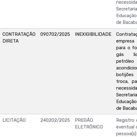
neces
Secretari
Educação
de Bacab
CONTRATAÇÃO
090702/2025
INEXIGIBILIDADE
Contr
DIRETA
empresa 
para o f
gás li
petró
acondi
botijõe
troca, p
neces
Secretari
Educação
de Bacab
LICITAÇÃO
240202/2025
PREGÃO
Registro 
ELETRÔNICO
eventual 
pessoa(s) 