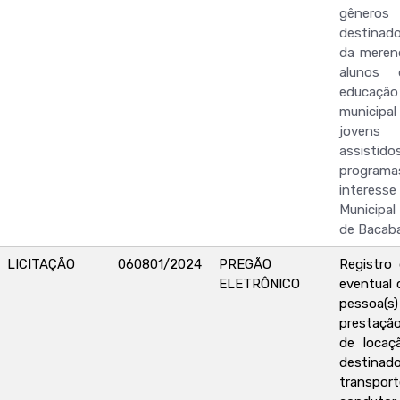
gêneros
destinado
da meren
alunos
educa
municipal
jovens
assist
programa
interesse
Municipa
de Bacab
LICITAÇÃO
060801/2024
PREGÃO
Registro
ELETRÔNICO
eventual 
pessoa(s) 
prestaçã
de locaç
desti
transport