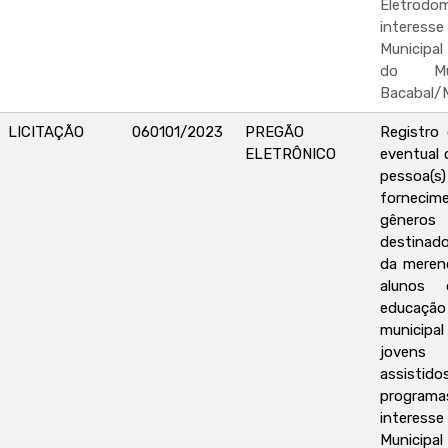
Eletrod
interesse
Municipa
do Mu
Bacabal/
LICITAÇÃO
060101/2023
PREGÃO
Registro
ELETRÔNICO
eventual 
pessoa(s) 
forne
gêneros
destinado
da meren
alunos
educa
municipal
jovens
assist
programa
interesse
Municipa