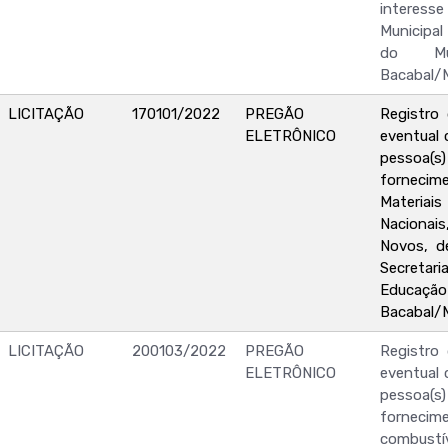
interesse
Municipa
do Mu
Bacabal/
LICITAÇÃO
170101/2022
PREGÃO
Registro
ELETRÔNICO
eventual 
pessoa(s) 
forne
Materiais
Nacionai
Novos, d
Secretari
Educ
Bacabal/
LICITAÇÃO
200103/2022
PREGÃO
Registro
ELETRÔNICO
eventual 
pessoa(s) 
forne
combustí