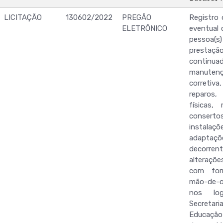
LICITAÇÃO
130602/2022
PREGÃO
Registro 
ELETRÔNICO
eventual 
pessoa(s) 
prestaçã
conti
manuten
corretiv
reparos
físicas,
conse
instalaçõ
adaptaçõ
decor
alteraçõ
com for
mão-de-o
nos log
Secretari
Educaçã