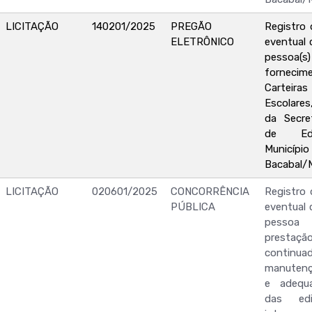
LICITAÇÃO
140201/2025
PREGÃO
Registro 
ELETRÔNICO
eventual 
pessoa(s) 
forne
Carteira
Escolares
da Secret
de Ed
Muni
Bacabal/
LICITAÇÃO
020601/2025
CONCORRÊNCIA
Registro 
PÚBLICA
eventual 
pessoa 
prestaçã
conti
manutenç
e adequa
das edi