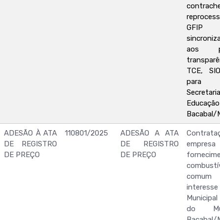
contrach
reproce
GFIP 
sincroni
aos p
transparê
TCE, SI
para 
Secretari
Educ
Bacabal/
ADESÃO À ATA
110801/2025
ADESÃO A ATA
Contr
DE REGISTRO
DE REGISTRO
empr
DE PREÇO
DE PREÇO
forne
combustí
comum e
interesse
Municipa
do Mu
Bacabal/