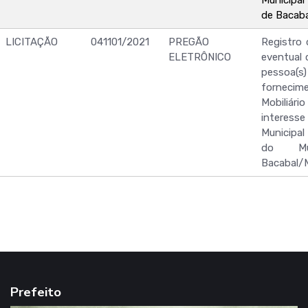
de Bacab
LICITAÇÃO
041101/2021
PREGÃO
Registro 
ELETRÔNICO
eventual 
pessoa(s) 
forne
Mobiliári
interesse
Municipa
do Mu
Bacabal/
Prefeito