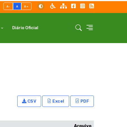
A-
A
A+
Diário Oficial
CSV
Excel
PDF
Arquivo