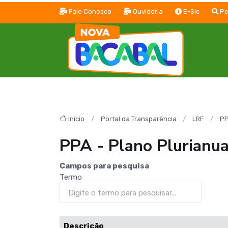
Fale Conosco
Ouvidoria
E-Sic
Pe
Início
Portal da Transparência
LRF
P
PPA - Plano Plurianua
Campos para pesquisa
Termo
Descrição