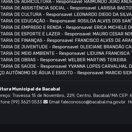
TARIA DE AGRICULTURA - Responsavel: RAIMUNDO JOÃO AN
TARIA DE ASSISTÊNCIA SOCIAL - Responsavel: LARISSA BASTO
TARIA DE CULTURA - Responsavel: LEONARDO DIEGO DA SILVA
TARIA DE EDUCAÇÃO - Responsavel: ROSILDA ALVES DOS SAN
TARIA DE EMPREGO E RENDA - Responsavel: ERICA MICHELE 
TARIA DE ESPORTE E LAZER - Responsavel: MAURO CESAR N
TARIA DE FINANÇAS - Responsavel: FRANCISCO ALVES DE AR
TARIA DE JUVENTUDE - Responsavel: GLEICIANE BRANDÃO C
TARIA DE MEIO AMBIENTE - Responsavel: LIDUINA FRANCISCA
TARIA DE OBRAS - Responsavel: WELBER MARTINS TEIXEIRA
TARIA DE SAÚDE - Responsavel: YVANNA LOPES CARVALHAL 
ÇO AUTÔNOMO DE ÁGUA E ESGOTO - Responsavel: MARCIO SI
itura Municipal de Bacabal
reço: Travessa 15 de Novembro, 229, Centro, Bacabal/MA CEP:
fone (99) 3621 0533
Email faleconosco@bacabal.ma.gov.br
Ho