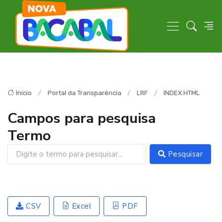
Início
Portal da Transparência
LRF
INDEX.HTML
Campos para pesquisa
Termo
Pesquisar
CSV
Excel
PDF