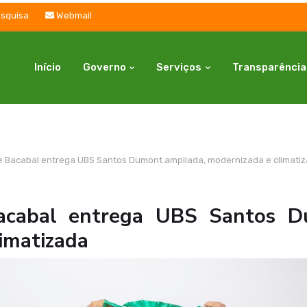
squisa
Webmail
Início
Governo
Serviços
Transparência
de Bacabal entrega UBS Santos Dumont ampliada, modernizada e climati
Bacabal entrega UBS Santos D
imatizada