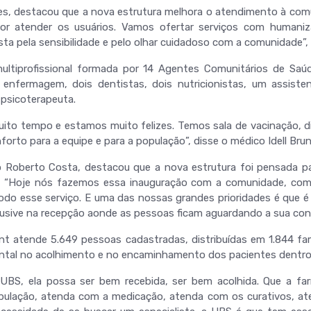
lves, destacou que a nova estrutura melhora o atendimento à com
or atender os usuários. Vamos ofertar serviços com humaniza
ta pela sensibilidade e pelo olhar cuidadoso com a comunidade”, 
tiprofissional formada por 14 Agentes Comunitários de Saúd
 enfermagem, dois dentistas, dois nutricionistas, um assiste
 psicoterapeuta.
to tempo e estamos muito felizes. Temos sala de vacinação, d
forto para a equipe e para a população”, disse o médico Idell Brun
to Roberto Costa, destacou que a nova estrutura foi pensada p
. “Hoje nós fazemos essa inauguração com a comunidade, co
odo esse serviço. E uma das nossas grandes prioridades é que
clusive na recepção aonde as pessoas ficam aguardando a sua cons
 atende 5.649 pessoas cadastradas, distribuídas em 1.844 famí
ntal no acolhimento e no encaminhamento dos pacientes dentro 
UBS, ela possa ser bem recebida, ser bem acolhida. Que a far
pulação, atenda com a medicação, atenda com os curativos, at