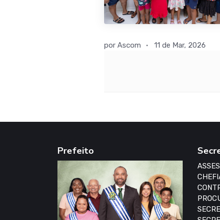
por
Ascom
11 de Mar, 2026
Prefeito
Secr
ASSES
CHEFI
CONTR
PROCU
SECRE