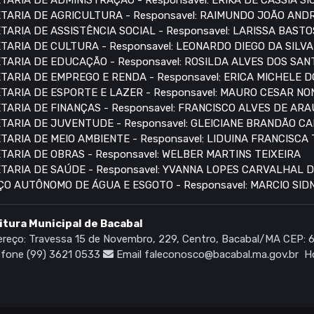
TARIA DE ADMINISTRAÇÃO - Responsavel: ERIKA DE CÁSSIA S
TARIA DE AGRICULTURA - Responsavel: RAIMUNDO JOÃO AN
TARIA DE ASSISTÊNCIA SOCIAL - Responsavel: LARISSA BASTO
TARIA DE CULTURA - Responsavel: LEONARDO DIEGO DA SILVA
TARIA DE EDUCAÇÃO - Responsavel: ROSILDA ALVES DOS SAN
TARIA DE EMPREGO E RENDA - Responsavel: ERICA MICHELE 
TARIA DE ESPORTE E LAZER - Responsavel: MAURO CESAR N
TARIA DE FINANÇAS - Responsavel: FRANCISCO ALVES DE AR
TARIA DE JUVENTUDE - Responsavel: GLEICIANE BRANDÃO C
TARIA DE MEIO AMBIENTE - Responsavel: LIDUINA FRANCISCA
TARIA DE OBRAS - Responsavel: WELBER MARTINS TEIXEIRA
TARIA DE SAÚDE - Responsavel: YVANNA LOPES CARVALHAL 
ÇO AUTÔNOMO DE ÁGUA E ESGOTO - Responsavel: MARCIO SI
itura Municipal de Bacabal
reço: Travessa 15 de Novembro, 229, Centro, Bacabal/MA CEP:
fone (99) 3621 0533
Email faleconosco@bacabal.ma.gov.br
Ho