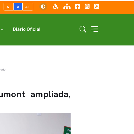
A-
A
A+
Diário Oficial
zada
umont ampliada,