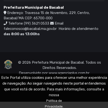
Prefeitura Municipal de Bacabal
Endereço: Travessa 15 de Novembro, 229, Centro,
Bacabal/MA CEP: 65700-000
Telefone (99) 3621 0533
Email
faleconosco@bacabal.ma.gov.br
Horário de atendimento
das 8:00 as 13:00hs
© 2026 Prefeitura Municipal de Bacabal. Todos os
Direitos Reservados.
Desenvolvido por
www.agenciaplus.com.br
Este Portal utiliza cookies para oferecer uma melhor experiência
Início
Diário Oficial
Portal da Transparência
Ouvidoria
de navegação. Ao seguir navegando neste portal entendemos
que você está de acordo. Para mais informações, consulte a
e-Sic
nossa
Política de
Privacidade.