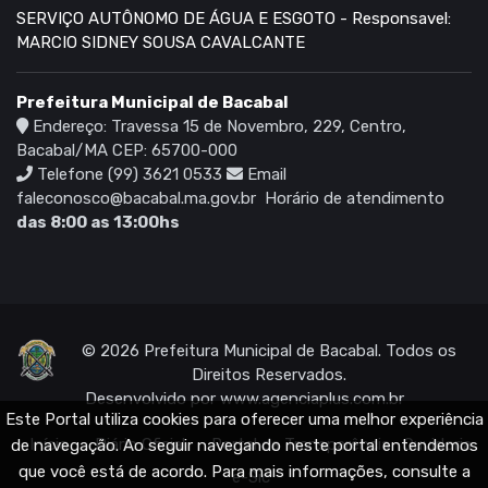
SERVIÇO AUTÔNOMO DE ÁGUA E ESGOTO - Responsavel:
MARCIO SIDNEY SOUSA CAVALCANTE
Prefeitura Municipal de Bacabal
Endereço: Travessa 15 de Novembro, 229, Centro,
Bacabal/MA CEP: 65700-000
Telefone (99) 3621 0533
Email
faleconosco@bacabal.ma.gov.br
Horário de atendimento
das 8:00 as 13:00hs
© 2026 Prefeitura Municipal de Bacabal. Todos os
Direitos Reservados.
Desenvolvido por
www.agenciaplus.com.br
Este Portal utiliza cookies para oferecer uma melhor experiência
Início
Diário Oficial
Portal da Transparência
Ouvidoria
de navegação. Ao seguir navegando neste portal entendemos
que você está de acordo. Para mais informações, consulte a
e-Sic