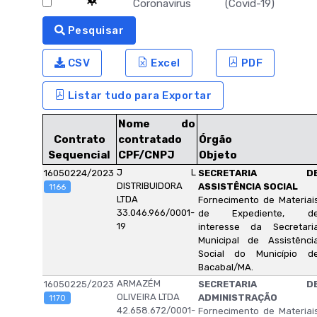
Coronavirus (Covid-19)
Pesquisar
CSV
Excel
PDF
Listar tudo para Exportar
Nome do
Contrato
contratado
Órgão
Sequencial
CPF/CNPJ
Objeto
J L
16050224/2023
SECRETARIA D
DISTRIBUIDORA
ASSISTÊNCIA SOCIAL
1166
LTDA
Fornecimento de Materiai
33.046.966/0001-
de Expediente, d
19
interesse da Secretari
Municipal de Assistênci
Social do Município d
Bacabal/MA.
ARMAZÉM
16050225/2023
SECRETARIA D
OLIVEIRA LTDA
ADMINISTRAÇÃO
1170
42.658.672/0001-
Fornecimento de Materiai