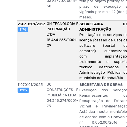
03.817.702/0001-
tem por objeto prorrogar 
50
prazo de execução 
vigência por mais 12 (doze
meses.
GM TECNOLOGIA E
23030201/2023
SECRETARIA D
INFORMAÇÃO
ADMINISTRAÇÃO
1176
LTDA
Prestação dos serviços d
15.464.263/0001-
licença (cessão de uso) d
29
software (portal d
compras) customizado
com implantação
treinamento e suport
técnico destinados 
Administração Pública d
município dc Bacabal/MA.
JC
11070101/2023
SECRETARIA DE OBRAS
CONSTRUÇÕES E
Execução dos Serviço
1209
IMOBILIÁRIA LTDA
Remanescentes d
04.345.274/0001-
Recuperação de Estrad
73
Vicinal e Pavimentaçã
Asfáltica neste município
de acordo com o Convêni
n° 8.052.00/2016 