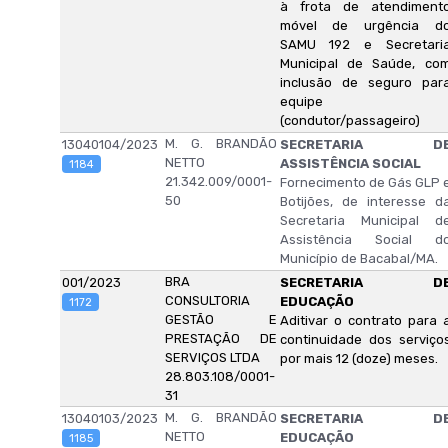
à frota de atendiment
móvel de urgência d
SAMU 192 e Secretari
Municipal de Saúde, co
inclusão de seguro par
equipe
(condutor/passageiro)
M. G. BRANDÃO
13040104/2023
SECRETARIA D
NETTO
ASSISTÊNCIA SOCIAL
1184
21.342.009/0001-
Fornecimento de Gás GLP 
50
Botijões, de interesse d
Secretaria Municipal d
Assistência Social d
Município de Bacabal/MA.
BRA
001/2023
SECRETARIA D
CONSULTORIA
EDUCAÇÃO
1172
GESTÃO E
Aditivar o contrato para 
PRESTAÇÃO DE
continuidade dos serviço
SERVIÇOS LTDA
por mais 12 (doze) meses.
28.803.108/0001-
31
M. G. BRANDÃO
13040103/2023
SECRETARIA D
NETTO
EDUCAÇÃO
1185