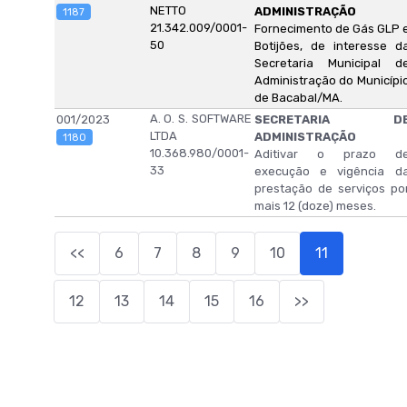
NETTO
ADMINISTRAÇÃO
1187
21.342.009/0001-
Fornecimento de Gás GLP 
50
Botijões, de interesse d
Secretaria Municipal d
Administração do Municípi
de Bacabal/MA.
A. O. S. SOFTWARE
001/2023
SECRETARIA D
LTDA
ADMINISTRAÇÃO
1180
10.368.980/0001-
Aditivar o prazo d
33
execução e vigência d
prestação de serviços po
mais 12 (doze) meses.
<<
6
7
8
9
10
11
12
13
14
15
16
>>