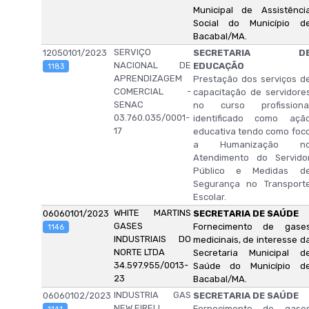
Municipal de Assistênci
Social do Município d
Bacabal/MA.
SERVIÇO
12050101/2023
SECRETARIA D
NACIONAL DE
EDUCAÇÃO
1183
APRENDIZAGEM
Prestação dos serviços d
COMERCIAL -
capacitação de servidore
SENAC
no curso profissiona
03.760.035/0001-
identificado como açã
17
educativa tendo como foc
a Humanização n
Atendimento do Servido
Público e Medidas d
Segurança no Transport
Escolar.
WHITE MARTINS
06060101/2023
SECRETARIA DE SAÚDE
GASES
Fornecimento de gase
1146
INDUSTRIAIS DO
medicinais, de interesse d
NORTE LTDA
Secretaria Municipal d
34.597.955/0013-
Saúde do Município d
23
Bacabal/MA.
INDUSTRIA GAS
06060102/2023
SECRETARIA DE SAÚDE
NEW EIRELI
Fornecimento de gase