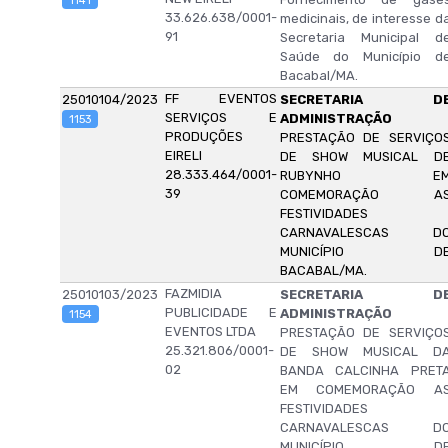
1141
33.626.638/0001-
medicinais, de interesse d
91
Secretaria Municipal d
Saúde do Município d
Bacabal/MA.
FF EVENTOS
25010104/2023
SECRETARIA D
SERVIÇOS E
ADMINISTRAÇÃO
1153
PRODUÇÕES
PRESTAÇÃO DE SERVIÇO
EIRELI
DE SHOW MUSICAL D
28.333.464/0001-
RUBYNHO E
39
COMEMORAÇÃO A
FESTIVIDADES
CARNAVALESCAS D
MUNICÍPIO D
BACABAL/MA.
FAZMIDIA
25010103/2023
SECRETARIA D
PUBLICIDADE E
ADMINISTRAÇÃO
1154
EVENTOS LTDA
PRESTAÇÃO DE SERVIÇO
25.321.806/0001-
DE SHOW MUSICAL D
02
BANDA CALCINHA PRET
EM COMEMORAÇÃO A
FESTIVIDADES
CARNAVALESCAS D
MUNICÍPIO D