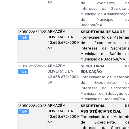
39
de Expediente, d
interesse da Secretari
Municipal de Administraçã
do Município d
Bacabal/MA.
ARMAZÉM
16050226/2023
SECRETARIA DE SAÚDE
OLIVEIRA LTDA
Fornecimento de Materiai
1168
42.658.672/0001-
de Expediente, d
39
interesse da Secretari
Municipal de Saúde d
Município de Bacabal/MA.
ARMAZÉM
16050227/2023
SECRETARIA D
OLIVEIRA LTDA
EDUCAÇÃO
1171
42.658.672/0001-
Fornecimento de Materiai
39
de Expediente, d
interesse da Secretari
Municipal de Educação d
Município de Bacabal/MA.
ARMAZÉM
16050228/2023
SECRETARIA D
OLIVEIRA LTDA
ASSISTÊNCIA SOCIAL
1169
42.658.672/0001-
Fornecimento de Materiai
39
de Expediente, d
interesse da Secretari