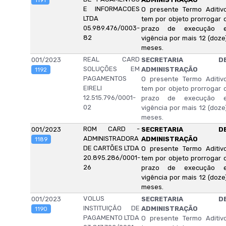
1191
E INFORMACOES
O presente Termo Aditiv
LTDA
tem por objeto prorrogar 
05.989.476/0003-
prazo de execução 
82
vigência por mais 12 (doze
meses.
REAL CARD
001/2023
SECRETARIA D
SOLUÇÕES EM
ADMINISTRAÇÃO
1192
PAGAMENTOS
O presente Termo Aditiv
EIRELI
tem por objeto prorrogar 
12.515.796/0001-
prazo de execução 
02
vigência por mais 12 (doze
meses.
ROM CARD -
001/2023
SECRETARIA D
ADMINISTRADORA
ADMINISTRAÇÃO
1189
DE CARTÕES LTDA
O presente Termo Aditiv
20.895.286/0001-
tem por objeto prorrogar 
26
prazo de execução 
vigência por mais 12 (doze
meses.
VOLUS
001/2023
SECRETARIA D
INSTITUIÇÃO DE
ADMINISTRAÇÃO
1190
PAGAMENTO LTDA
O presente Termo Aditiv