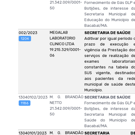
21.342.009/0001-
Fornecimento de Gás GLP 
50
Botijões, de interesse d
Secretaria Municipal d
Educação do Município d
Bacabal/MA.
MEGALAB
002/2023
SECRETARIA DE SAÚDE
LABORATORIO
Aditivar por igual período 
1204
CLINICO LTDA
prazo de execução 
19.215.329/0001-
vigência da Prestação do
06
serviços de realização d
exames laboratoriai
constantes na tabela d
SUS vigente, destinado
aos pacientes da red
municipal de saúde dest
Município.
M. G. BRANDÃO
13040102/2023
SECRETARIA DE SAÚDE
NETTO
Fornecimento de Gás GLP 
1186
21.342.009/0001-
Botijões, de interesse d
50
Secretaria Municipal d
Saúde do Município d
Bacabal/MA.
M. G. BRANDÃO
13040101/2023
SECRETARIA D