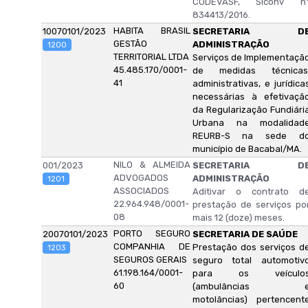
CODEVASF, Siconv n
834413/2016.
HABITA BRASIL
10070101/2023
SECRETARIA D
GESTÃO
ADMINISTRAÇÃO
1200
TERRITORIAL LTDA
Serviços de Implementaçã
45.485.170/0001-
de medidas técnicas
41
administrativas, e jurídica
necessárias à efetivaçã
da Regularização Fundiári
Urbana na modalidad
REURB-S na sede d
município de Bacabal/MA.
NILO & ALMEIDA
001/2023
SECRETARIA D
ADVOGADOS
ADMINISTRAÇÃO
1201
ASSOCIADOS
Aditivar o contrato d
22.964.948/0001-
prestação de serviços po
08
mais 12 (doze) meses.
PORTO SEGURO
20070101/2023
SECRETARIA DE SAÚDE
COMPANHIA DE
Prestação dos serviços d
1203
SEGUROS GERAIS
seguro total automotiv
61.198.164/0001-
para os veículo
60
(ambulâncias 
motolâncias) pertencent