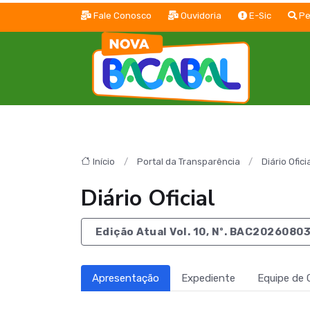
Fale Conosco
Ouvidoria
E-Sic
Pe
Início
Portal da Transparência
Diário Ofici
Diário Oficial
Edição Atual Vol. 10, Nº. BAC2026080
Apresentação
Expediente
Equipe de 