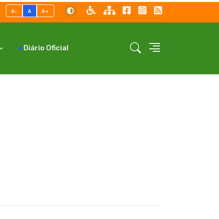
A-
A
A+
Diário Oficial