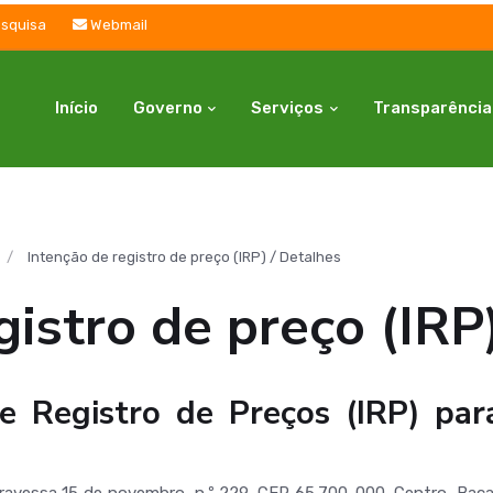
squisa
Webmail
Início
Governo
Serviços
Transparência
Intenção de registro de preço (IRP) / Detalhes
gistro de preço (IRP
e Registro de Preços (IRP) par
essa 15 de novembro, n.º 229, CEP 65.700-000, Centro, Bacab