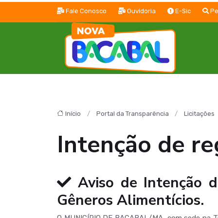
Fale Conosco
Ouvidoria
E-Sic
Pe
Início
Portal da Transparência
Licitações
Intenção de re
Aviso de Intenção d
Gêneros Alimentícios.
O MUNICÍPIO DE BACABAL/MA, com sede na Trav