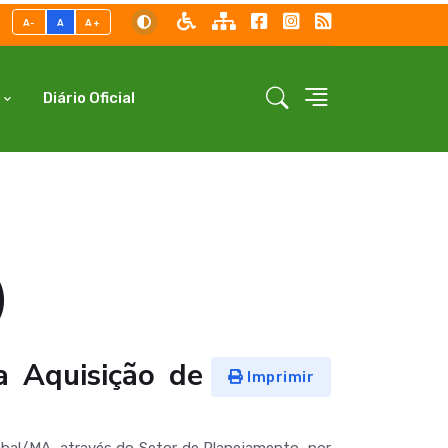
A-
A
A+
Diário Oficial
)
a Aquisição de
Imprimir
al/MA, através do Setor de Planejamento, por