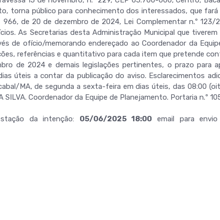
 torna público para conhecimento dos interessados, que fará real
º 966, de 20 de dezembro de 2024, Lei Complementar n.º 123/20
cios. As Secretarias desta Administração Municipal que tiverem a
ravés de ofício/memorando endereçado ao Coordenador da Equi
ões, referências e quantitativo para cada item que pretende con
mbro de 2024 e demais legislações pertinentes, o prazo para 
) dias úteis a contar da publicação do aviso. Esclarecimentos a
bal/MA, de segunda a sexta-feira em dias úteis, das 08:00 (oit
ILVA. Coordenador da Equipe de Planejamento. Portaria n.º 10
estação da intenção:
05/06/2025 18:00
email para envio 