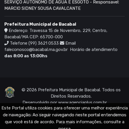
SERVIÇO AUTÔNOMO DE ÁGUA E ESGOTO - Responsavel:
MARCIO SIDNEY SOUSA CAVALCANTE
Prefeitura Municipal de Bacabal
Endereço: Travessa 15 de Novembro, 229, Centro,
Bacabal/MA CEP: 65700-000
Telefone (99) 3621 0533
Email
faleconosco@bacabal.ma.gov.br
Horário de atendimento
das 8:00 as 13:00hs
© 2026 Prefeitura Municipal de Bacabal. Todos os
Direitos Reservados.
Desenvolvido por
www.agenciaplus.com.br
Este Portal utiliza cookies para oferecer uma melhor experiência
Início
Diário Oficial
Portal da Transparência
Ouvidoria
de navegação. Ao seguir navegando neste portal entendemos
que você está de acordo. Para mais informações, consulte a
e-Sic
nossa