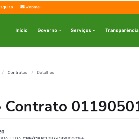
squisa
Webmail
Início
Governo
Serviços
Transparência
Contratos
Detalhes
o Contrato 0119050
20
ORA LTDA
CPF/CNPJ
19361489000155