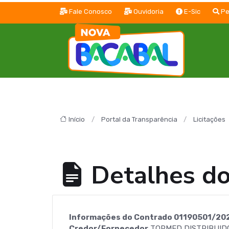
Fale Conosco
Ouvidoria
E-Sic
Pe
Início
Portal da Transparência
Licitações
Detalhes d
Informações do Contrado 01190501/20
Credor/Fornecedor
TOPMED DISTRIBUID