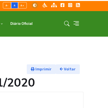
A-
A
A+
Diário Oficial
Imprimir
Voltar
1/2020