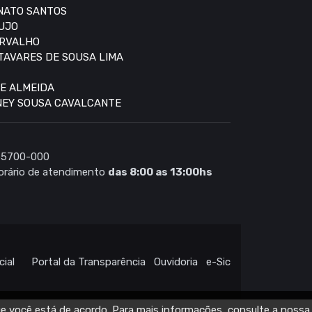
ONATO SANTOS
AUJO
ARVALHO
 TAVARES DE SOUSA LIMA
DE ALMEIDA
DNEY SOUSA CAVALCANTE
 65700-000
rário de atendimento
das 8:00 as 13:00hs
cial
Portal da Transparência
Ouvidoria
e-Sic
ue você está de acordo. Para mais informações, consulte a nossa