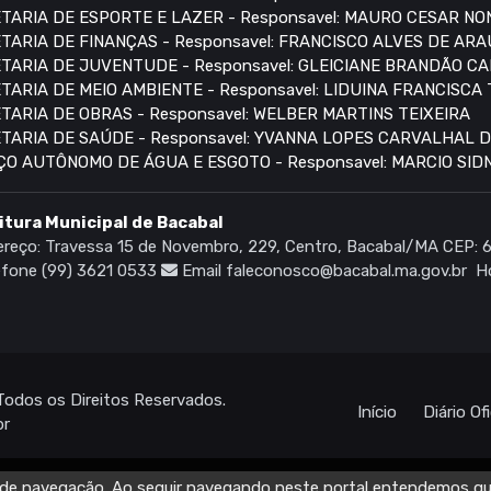
TARIA DE ESPORTE E LAZER - Responsavel: MAURO CESAR N
TARIA DE FINANÇAS - Responsavel: FRANCISCO ALVES DE AR
TARIA DE JUVENTUDE - Responsavel: GLEICIANE BRANDÃO C
TARIA DE MEIO AMBIENTE - Responsavel: LIDUINA FRANCISCA
TARIA DE OBRAS - Responsavel: WELBER MARTINS TEIXEIRA
TARIA DE SAÚDE - Responsavel: YVANNA LOPES CARVALHAL 
ÇO AUTÔNOMO DE ÁGUA E ESGOTO - Responsavel: MARCIO SI
itura Municipal de Bacabal
reço: Travessa 15 de Novembro, 229, Centro, Bacabal/MA CEP:
fone (99) 3621 0533
Email faleconosco@bacabal.ma.gov.br
Ho
Todos os Direitos Reservados.
Início
Diário Ofi
br
ia de navegação. Ao seguir navegando neste portal entendemos q