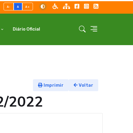
A-
A
A+
Diário Oficial
Imprimir
Voltar
2/2022