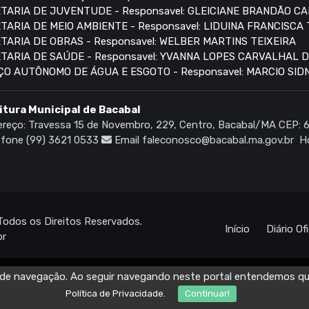
TARIA DE JUVENTUDE - Responsavel: GLEICIANE BRANDÃO C
TARIA DE MEIO AMBIENTE - Responsavel: LIDUINA FRANCISCA
TARIA DE OBRAS - Responsavel: WELBER MARTINS TEIXEIRA
TARIA DE SAÚDE - Responsavel: YVANNA LOPES CARVALHAL 
ÇO AUTÔNOMO DE ÁGUA E ESGOTO - Responsavel: MARCIO SI
itura Municipal de Bacabal
reço: Travessa 15 de Novembro, 229, Centro, Bacabal/MA CEP:
fone (99) 3621 0533
Email faleconosco@bacabal.ma.gov.br
Ho
Todos os Direitos Reservados.
Início
Diário Ofi
br
ia de navegação. Ao seguir navegando neste portal entendemos q
Política de Privacidade.
Continuar!