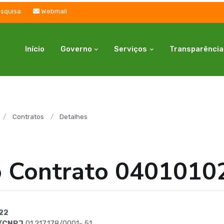
squisa
Webmail
Início
Governo
Serviços
Transparência
Contratos
Detalhes
o Contrato 0401010
22
/CNPJ
01.217.178/0001- 51