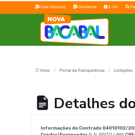
Fale Conosco
Ouvidoria
E-Sic
Pe
Início
Portal da Transparência
Licitações
Detalhes d
Informações do Contrado 04010102/20
Credor/Fornecedor
R. N. BRITO LIMA
CPF