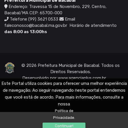
Prefeitura Municipal de Bacabal
Endereço: Travessa 15 de Novembro, 229, Centro,
Bacabal/MA CEP: 65700-000
Telefone (99) 3621 0533
Email
faleconosco@bacabal.ma.gov.br
Horário de atendimento
das 8:00 as 13:00hs
© 2026 Prefeitura Municipal de Bacabal. Todos os
Direitos Reservados.
Desenvolvido por
www.agenciaplus.com.br
Este Portal utiliza cookies para oferecer uma melhor experiência
Início
Diário Oficial
Portal da Transparência
Ouvidoria
de navegação. Ao seguir navegando neste portal entendemos
que você está de acordo. Para mais informações, consulte a
e-Sic
nossa
Política de
Privacidade.
Continuar!