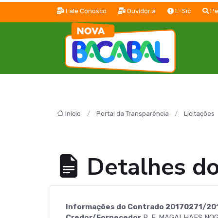
Fale Conosco
Ouvidoria
E-Sic
Pe
Início
Portal da Transparência
Licitações
Detalhes d
Informações do Contrado 20170271/20
Credor/Fornecedor
R. F. MAGALHAES NOG