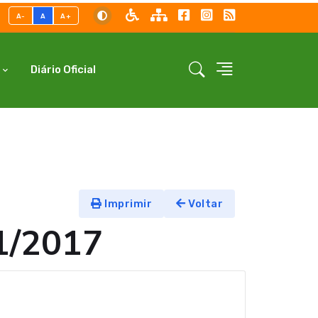
A-
A
A+
Diário Oficial
Imprimir
Voltar
1/2017