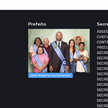
Prefeito
Secr
ASSES
CHEFI
CONTR
PROCU
SECRE
SECRE
SECRE
SECRE
SECRE
José Roberto Costa Santos
SECRE
SECRE
SECRE
SECRE
SECRE
SECRE