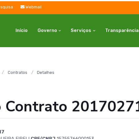
squisa
Webmail
Início
Governo
Serviços
Transparência
Contratos
Detalhes
o Contrato 2017027
17
UEIRA EIRELI
CPF/CNPJ
15755766000153