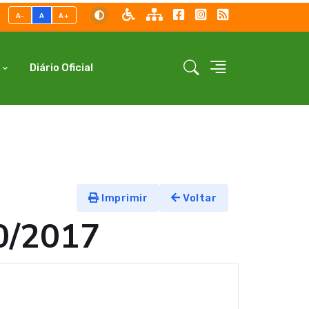
A-
A
A+
Diário Oficial
Imprimir
Voltar
0/2017