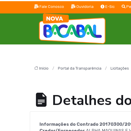
Fale Conosco
Ouvidoria
E-Sic
Pe
Início
Portal da Transparência
Licitações
Detalhes d
Informações do Contrado 20170300/20
Credor/Fornecedor
ALPHA MAQUINAS E 