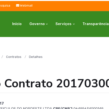
squisa
Webmail
Início
Governo
Serviços
Transparência
Contratos
Detalhes
o Contrato 2017030
17
VEICULOS DO NORDESTE LTDA
CPF/CNPJ
06495634000149