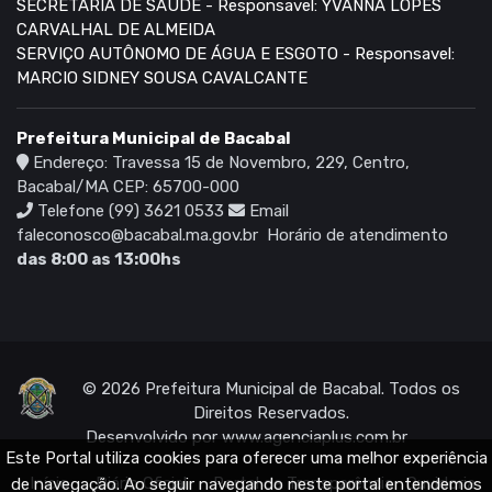
SECRETARIA DE SAÚDE - Responsavel: YVANNA LOPES
CARVALHAL DE ALMEIDA
SERVIÇO AUTÔNOMO DE ÁGUA E ESGOTO - Responsavel:
MARCIO SIDNEY SOUSA CAVALCANTE
Prefeitura Municipal de Bacabal
Endereço: Travessa 15 de Novembro, 229, Centro,
Bacabal/MA CEP: 65700-000
Telefone (99) 3621 0533
Email
faleconosco@bacabal.ma.gov.br
Horário de atendimento
das 8:00 as 13:00hs
© 2026 Prefeitura Municipal de Bacabal. Todos os
Direitos Reservados.
Desenvolvido por
www.agenciaplus.com.br
Este Portal utiliza cookies para oferecer uma melhor experiência
Início
Diário Oficial
Portal da Transparência
Ouvidoria
de navegação. Ao seguir navegando neste portal entendemos