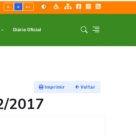
A-
A
A+
Diário Oficial
Imprimir
Voltar
2/2017