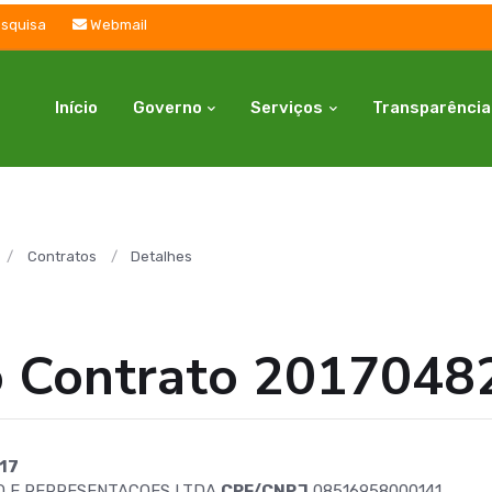
squisa
Webmail
Início
Governo
Serviços
Transparência
Contratos
Detalhes
o Contrato 2017048
17
O E REPRESENTACOES LTDA
CPF/CNPJ
08516958000141