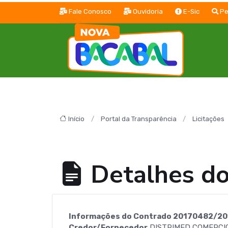
Fale Conosco
Ouvidoria
E-Sic
Pe
Início
Portal da Transparência
Licitações
Detalhes d
Informações do Contrado 20170482/20
Credor/Fornecedor
DISTRIMED COMERCI