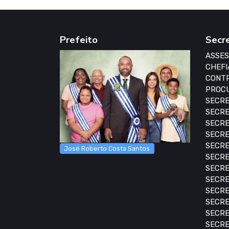
Prefeito
Secr
ASSES
CHEFI
CONTR
PROCU
SECRE
SECRE
SECRE
SECRE
SECRE
José Roberto Costa Santos
SECRE
SECRE
SECRE
SECRE
SECRE
SECRE
SECRE