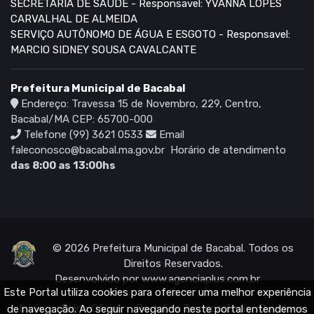
SECRETARIA DE SAÚDE - Responsavel: YVANNA LOPES
CARVALHAL DE ALMEIDA
SERVIÇO AUTÔNOMO DE ÁGUA E ESGOTO - Responsavel:
MARCIO SIDNEY SOUSA CAVALCANTE
Prefeitura Municipal de Bacabal
Endereço: Travessa 15 de Novembro, 229, Centro,
Bacabal/MA CEP: 65700-000
Telefone (99) 3621 0533
Email
faleconosco@bacabal.ma.gov.br
Horário de atendimento
das 8:00 as 13:00hs
© 2026 Prefeitura Municipal de Bacabal. Todos os
Direitos Reservados.
Desenvolvido por
www.agenciaplus.com.br
Este Portal utiliza cookies para oferecer uma melhor experiência
Início
Diário Oficial
Portal da Transparência
Ouvidoria
de navegação. Ao seguir navegando neste portal entendemos