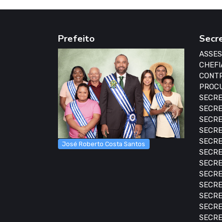
Prefeito
Secr
ASSES
CHEFI
CONTR
PROCU
SECRE
SECRE
SECRE
SECRE
SECRE
José Roberto Costa Santos
SECRE
SECRE
SECRE
SECRE
SECRE
SECRE
SECRE