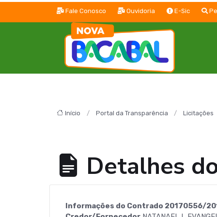
Fale Conosco
Ouvidoria
E-Sic
Pe
Início
Portal da Transparência
Licitações
Detalhes d
Informações do Contrado 20170556/20
Credor/Fornecedor
NATANAEL L EVANGEL