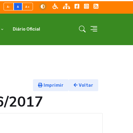
A-
A
A+
Diário Oficial
Imprimir
Voltar
6/2017