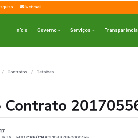
squisa
Webmail
Início
Governo
Serviços
Transparência
Contratos
Detalhes
o Contrato 2017055
17
ISTA - EPP
CPF/CNPJ
10397950000155