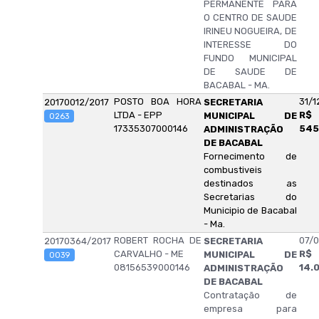
PERMANENTE PARA
O CENTRO DE SAUDE
IRINEU NOGUEIRA, DE
INTERESSE DO
FUNDO MUNICIPAL
DE SAUDE DE
BACABAL - MA.
POSTO BOA HORA
31/1
20170012/2017
SECRETARIA
LTDA - EPP
R$
MUNICIPAL DE
0263
17335307000146
545
ADMINISTRAÇÃO
DE BACABAL
Fornecimento de
combustiveis
destinados as
Secretarias do
Municipio de Bacabal
- Ma.
ROBERT ROCHA DE
07/0
20170364/2017
SECRETARIA
CARVALHO - ME
R$
MUNICIPAL DE
0039
08156539000146
14.
ADMINISTRAÇÃO
DE BACABAL
Contratação de
empresa para