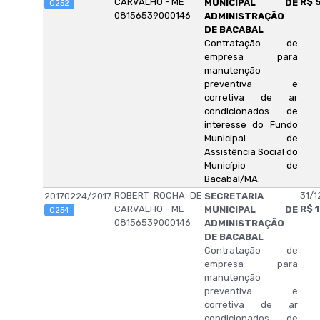
CARVALHO - ME
R$ 
MUNICIPAL DE
0252
08156539000146
ADMINISTRAÇÃO
DE BACABAL
Contratação de
empresa para
manutenção
preventiva e
corretiva de ar
condicionados de
interesse do Fundo
Municipal de
Assistência Social do
Município de
Bacabal/MA.
ROBERT ROCHA DE
31/1
20170224/2017
SECRETARIA
CARVALHO - ME
R$ 
MUNICIPAL DE
0254
08156539000146
ADMINISTRAÇÃO
DE BACABAL
Contratação de
empresa para
manutenção
preventiva e
corretiva de ar
condicionados de