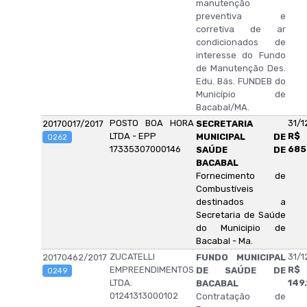
manutenção
preventiva e
corretiva de ar
condicionados de
interesse do Fundo
de Manutenção Des.
Edu. Bás. FUNDEB do
Município de
Bacabal/MA.
POSTO BOA HORA
31/1
20170017/2017
SECRETARIA
LTDA - EPP
R$
MUNICIPAL DE
0262
17335307000146
685
SAÚDE DE
BACABAL
Fornecimento de
Combustíveis
destinados a
Secretaria de Saúde
do Municipio de
Bacabal - Ma.
ZUCATELLI
31/1
20170462/2017
FUNDO MUNICIPAL
EMPREENDIMENTOS
R$
DE SAÚDE DE
0249
LTDA.
149
BACABAL
01241313000102
Contratação de