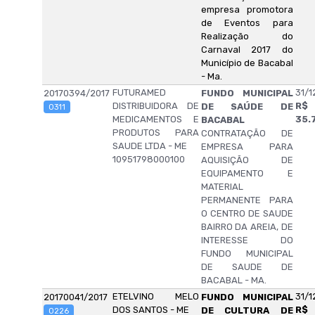
empresa promotora
de Eventos para
Realização do
Carnaval 2017 do
Município de Bacabal
- Ma.
FUTURAMED
31/1
20170394/2017
FUNDO MUNICIPAL
DISTRIBUIDORA DE
R$
DE SAÚDE DE
0311
MEDICAMENTOS E
35.
BACABAL
PRODUTOS PARA
CONTRATAÇÃO DE
SAUDE LTDA - ME
EMPRESA PARA
10951798000100
AQUISIÇÃO DE
EQUIPAMENTO E
MATERIAL
PERMANENTE PARA
O CENTRO DE SAUDE
BAIRRO DA AREIA, DE
INTERESSE DO
FUNDO MUNICIPAL
DE SAUDE DE
BACABAL - MA.
ETELVINO MELO
31/1
20170041/2017
FUNDO MUNICIPAL
DOS SANTOS - ME
R$
DE CULTURA DE
0226