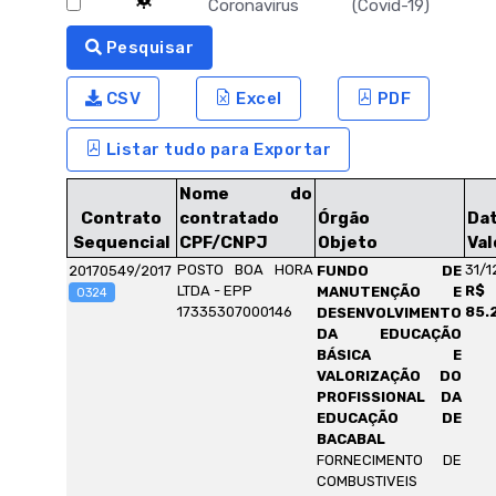
Coronavirus (Covid-19)
Pesquisar
CSV
Excel
PDF
Listar tudo para Exportar
Nome do
Contrato
contratado
Órgão
Da
Sequencial
CPF/CNPJ
Objeto
Val
POSTO BOA HORA
31/1
20170549/2017
FUNDO DE
LTDA - EPP
R$
MANUTENÇÃO E
0324
17335307000146
85.
DESENVOLVIMENTO
DA EDUCAÇÃO
BÁSICA E
VALORIZAÇÃO DO
PROFISSIONAL DA
EDUCAÇÃO DE
BACABAL
FORNECIMENTO DE
COMBUSTIVEIS