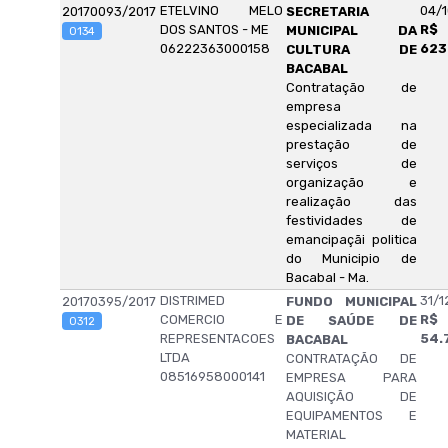
ETELVINO MELO
04/1
20170093/2017
SECRETARIA
DOS SANTOS - ME
R$
MUNICIPAL DA
0134
06222363000158
623
CULTURA DE
BACABAL
Contratação de
empresa
especializada na
prestação de
serviços de
organização e
realização das
festividades de
emancipaçãi politica
do Municipio de
Bacabal - Ma.
DISTRIMED
31/1
20170395/2017
FUNDO MUNICIPAL
COMERCIO E
R$
DE SAÚDE DE
0312
REPRESENTACOES
54.
BACABAL
LTDA
CONTRATAÇÃO DE
08516958000141
EMPRESA PARA
AQUISIÇÃO DE
EQUIPAMENTOS E
MATERIAL