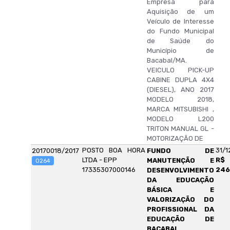
Empresa para
Aquisição de um
Veículo de Interesse
do Fundo Municipal
de Saúde do
Município de
Bacabal/MA.
VEICULO PICK-UP
CABINE DUPLA 4X4
(DIESEL), ANO 2017
MODELO 2018,
MARCA MITSUBISHI ,
MODELO L200
TRITON MANUAL GL -
MOTORIZAÇÃO DE
POSTO BOA HORA
31/1
20170018/2017
FUNDO DE
LTDA - EPP
R$
MANUTENÇÃO E
0264
17335307000146
246
DESENVOLVIMENTO
DA EDUCAÇÃO
BÁSICA E
VALORIZAÇÃO DO
PROFISSIONAL DA
EDUCAÇÃO DE
BACABAL