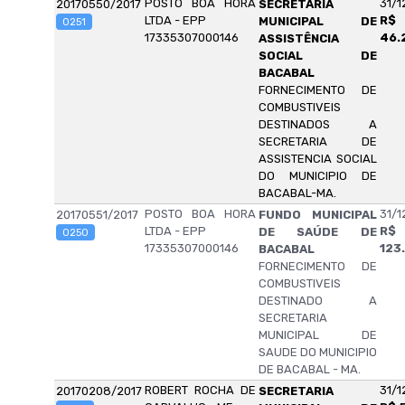
POSTO BOA HORA
31/1
20170550/2017
SECRETARIA
LTDA - EPP
R$
MUNICIPAL DE
0251
17335307000146
46.
ASSISTÊNCIA
SOCIAL DE
BACABAL
FORNECIMENTO DE
COMBUSTIVEIS
DESTINADOS A
SECRETARIA DE
ASSISTENCIA SOCIAL
DO MUNICIPIO DE
BACABAL-MA.
POSTO BOA HORA
31/1
20170551/2017
FUNDO MUNICIPAL
LTDA - EPP
R$
DE SAÚDE DE
0250
17335307000146
123
BACABAL
FORNECIMENTO DE
COMBUSTIVEIS
DESTINADO A
SECRETARIA
MUNICIPAL DE
SAUDE DO MUNICIPIO
DE BACABAL - MA.
ROBERT ROCHA DE
31/1
20170208/2017
SECRETARIA