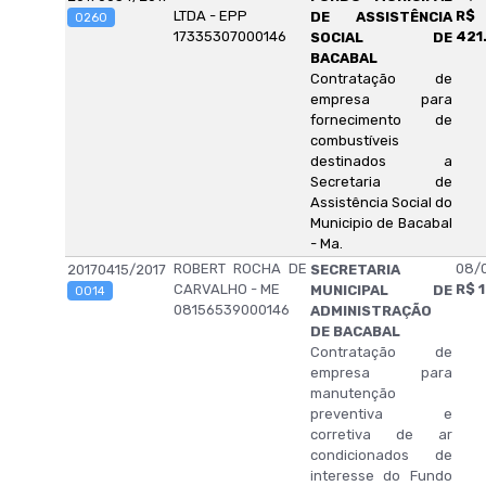
LTDA - EPP
R$
DE ASSISTÊNCIA
0260
17335307000146
421
SOCIAL DE
BACABAL
Contratação de
empresa para
fornecimento de
combustíveis
destinados a
Secretaria de
Assistência Social do
Municipio de Bacabal
- Ma.
ROBERT ROCHA DE
08/0
20170415/2017
SECRETARIA
CARVALHO - ME
R$ 
MUNICIPAL DE
0014
08156539000146
ADMINISTRAÇÃO
DE BACABAL
Contratação de
empresa para
manutenção
preventiva e
corretiva de ar
condicionados de
interesse do Fundo