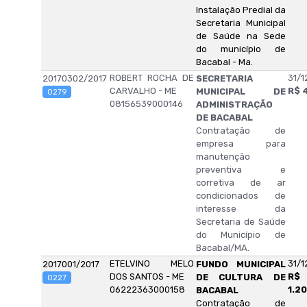
Instalação Predial da
Secretaria Municipal
de Saúde na Sede
do município de
Bacabal - Ma.
ROBERT ROCHA DE
31/1
20170302/2017
SECRETARIA
CARVALHO - ME
R$ 
MUNICIPAL DE
0279
08156539000146
ADMINISTRAÇÃO
DE BACABAL
Contratação de
empresa para
manutenção
preventiva e
corretiva de ar
condicionados de
interesse da
Secretaria de Saúde
do Município de
Bacabal/MA.
ETELVINO MELO
31/1
2017001/2017
FUNDO MUNICIPAL
DOS SANTOS - ME
R$
DE CULTURA DE
0227
06222363000158
1.2
BACABAL
Contratação de