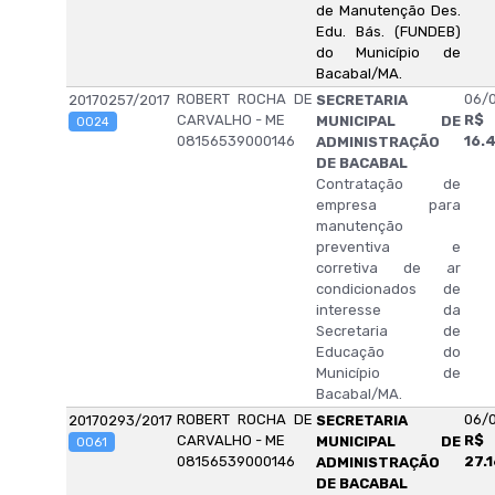
de Manutenção Des.
Edu. Bás. (FUNDEB)
do Município de
Bacabal/MA.
ROBERT ROCHA DE
06/
20170257/2017
SECRETARIA
CARVALHO - ME
R$
MUNICIPAL DE
0024
08156539000146
16.
ADMINISTRAÇÃO
DE BACABAL
Contratação de
empresa para
manutenção
preventiva e
corretiva de ar
condicionados de
interesse da
Secretaria de
Educação do
Município de
Bacabal/MA.
ROBERT ROCHA DE
06/
20170293/2017
SECRETARIA
CARVALHO - ME
R$
MUNICIPAL DE
0061
08156539000146
27.
ADMINISTRAÇÃO
DE BACABAL