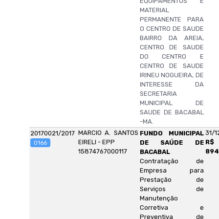
EQUIPAMENTOS E
MATERIAL
PERMANENTE PARA
O CENTRO DE SAUDE
BAIRRO DA AREIA,
CENTRO DE SAUDE
DO CENTRO E
CENTRO DE SAUDE
IRINEU NOGUEIRA, DE
INTERESSE DA
SECRETARIA
MUNICIPAL DE
SAUDE DE BACABAL
-MA.
MARCIO A. SANTOS
31/1
20170021/2017
FUNDO MUNICIPAL
EIRELI - EPP
R$
DE SAÚDE DE
0166
15874767000117
894
BACABAL
Contratação de
Empresa para
Prestação de
Serviços de
Manutenção
Corretiva e
Preventiva de