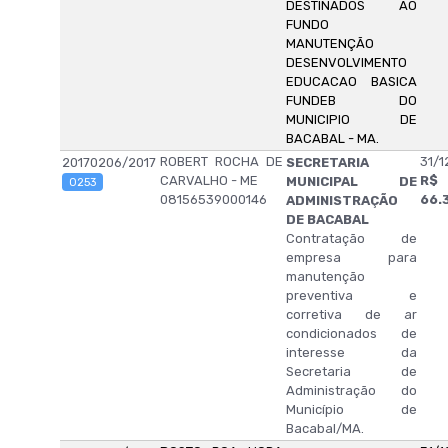
DESTINADOS AO
FUNDO
MANUTENÇÃO
DESENVOLVIMENTO
EDUCACAO BASICA
FUNDEB DO
MUNICIPIO DE
BACABAL - MA.
ROBERT ROCHA DE
31/1
20170206/2017
SECRETARIA
CARVALHO - ME
R$
MUNICIPAL DE
0253
08156539000146
66.
ADMINISTRAÇÃO
DE BACABAL
Contratação de
empresa para
manutenção
preventiva e
corretiva de ar
condicionados de
interesse da
Secretaria de
Administração do
Município de
Bacabal/MA.