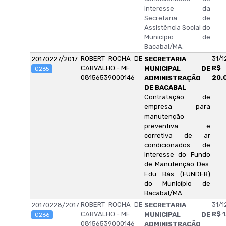
interesse da
Secretaria de
Assistência Social do
Município de
Bacabal/MA.
ROBERT ROCHA DE
31/1
20170227/2017
SECRETARIA
CARVALHO - ME
R$
MUNICIPAL DE
0265
08156539000146
20.
ADMINISTRAÇÃO
DE BACABAL
Contratação de
empresa para
manutenção
preventiva e
corretiva de ar
condicionados de
interesse do Fundo
de Manutenção Des.
Edu. Bás. (FUNDEB)
do Município de
Bacabal/MA.
ROBERT ROCHA DE
31/1
20170228/2017
SECRETARIA
CARVALHO - ME
R$ 
MUNICIPAL DE
0266
08156539000146
ADMINISTRAÇÃO