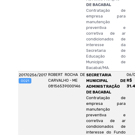
DE BACABAL
Contratação de
empresa para
manutenção
preventiva e
corretiva de ar
condicionados de
interesse da
Secretaria de
Educação do
Município de
Bacabal/MA.
ROBERT ROCHA DE
06/
20170256/2017
SECRETARIA
CARVALHO - ME
R$
MUNICIPAL DE
0021
08156539000146
31.
ADMINISTRAÇÃO
DE BACABAL
Contratação de
empresa para
manutenção
preventiva e
corretiva de ar
condicionados de
interesse do Fundo