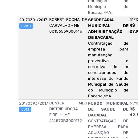
Educação do
Município de
Bacabal/MA.
ROBERT ROCHA DE
31/1
20170301/2017
SECRETARIA
CARVALHO - ME
R$
MUNICIPAL DE
0280
08156539000146
27.
ADMINISTRAÇÃO
DE BACABAL
Contratação de
empresa para
manutenção
preventiva e
corretiva de ar
condicionados de
interesse do Fundo
Municipal de Saúde
do Município de
Bacabal/MA.
CENTER MED
31/1
20170393/2017
FUNDO MUNICIPAL
DISTRIBUIDORA
R$
DE SAÚDE DE
0313
EIRELI - ME
42.
BACABAL
41487083000172
CONTRATAÇÃO DE
EMPRESA PARA
AQUISIÇÃO DE