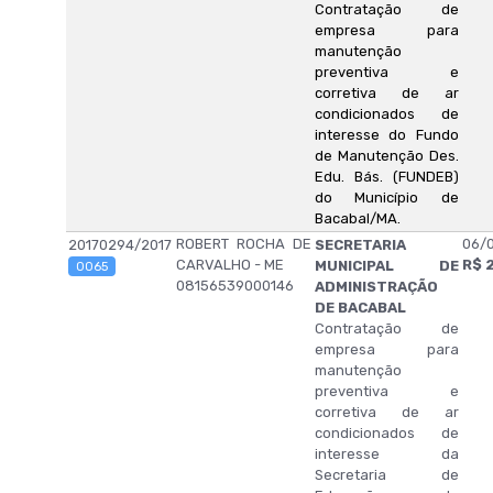
Contratação de
empresa para
manutenção
preventiva e
corretiva de ar
condicionados de
interesse do Fundo
de Manutenção Des.
Edu. Bás. (FUNDEB)
do Município de
Bacabal/MA.
ROBERT ROCHA DE
06/
20170294/2017
SECRETARIA
CARVALHO - ME
R$ 
MUNICIPAL DE
0065
08156539000146
ADMINISTRAÇÃO
DE BACABAL
Contratação de
empresa para
manutenção
preventiva e
corretiva de ar
condicionados de
interesse da
Secretaria de