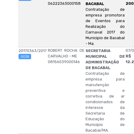
06222363000158
200
BACABAL
Contratação de
empresa promotora
de Eventos para
Realização do
Carnaval 2017 do
Municipio de Bacabal
- Ma.
ROBERT ROCHA DE
07/0
20170363/2017
SECRETARIA
CARVALHO - ME
R$
MUNICIPAL DE
0035
08156539000146
12.
ADMINISTRAÇÃO
DE BACABAL
Contratação de
empresa para
manutenção
preventiva e
corretiva de ar
condicionados de
interesse da
Secretaria de
Educação do
Município de
Bacabal/MA.