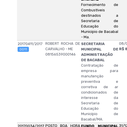
Fornecimento de
Combustíveis
destinados a
Secretaria de
Educação do
Municipio de Bacabal
- Ma.
ROBERT ROCHA DE
08/0
20170411/2017
SECRETARIA
CARVALHO - ME
R$ 
MUNICIPAL DE
0011
08156539000146
ADMINISTRAÇÃO
DE BACABAL
Contratação de
empresa para
manutenção
preventiva e
corretiva de ar
condicionados de
interesse da
Secretaria de
Educação do
Município de
Bacabal/MA.
POSTO BOA HORA
31/1
20170034/2017
FUNDO MUNICIPAL