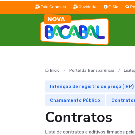
Fale Conosco
Ouvidoria
E-Sic
Pe
Início
Portal da Transparência
Licit
Intenção de registro de preço (IRP)
Chamamento Público
Contrato
Contratos
Lista de contratos e aditivos firmados pela