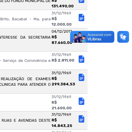
R$
SE DO FUNDO MUNICIPAL DE
131.490,00
31/12/1969
R$
Brito, Bacabal - Ma, para
12.000,00
04/12/2017
R$
NTERESSE DA SECRETARIA
87.660,00
31/12/1969
R$ 2.811,00
- Serviço de Convivência e
31/12/1969
R$
REALIZAÇÃO DE EXAMES
299.384,53
CLINICAS PARA ATENDER O
31/12/1969
R$
21.600,00
31/12/1969
R$
 RUAS E AVENIDAS DESTE
14.843,25