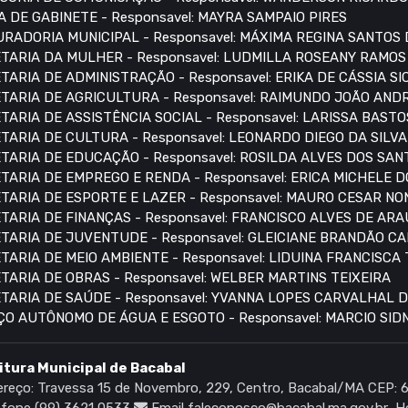
A DE GABINETE - Responsavel: MAYRA SAMPAIO PIRES
RADORIA MUNICIPAL - Responsavel: MÁXIMA REGINA SANTOS
TARIA DA MULHER - Responsavel: LUDMILLA ROSEANY RAMO
TARIA DE ADMINISTRAÇÃO - Responsavel: ERIKA DE CÁSSIA S
TARIA DE AGRICULTURA - Responsavel: RAIMUNDO JOÃO AN
TARIA DE ASSISTÊNCIA SOCIAL - Responsavel: LARISSA BASTO
TARIA DE CULTURA - Responsavel: LEONARDO DIEGO DA SILVA
TARIA DE EDUCAÇÃO - Responsavel: ROSILDA ALVES DOS SAN
TARIA DE EMPREGO E RENDA - Responsavel: ERICA MICHELE 
TARIA DE ESPORTE E LAZER - Responsavel: MAURO CESAR N
TARIA DE FINANÇAS - Responsavel: FRANCISCO ALVES DE AR
TARIA DE JUVENTUDE - Responsavel: GLEICIANE BRANDÃO C
TARIA DE MEIO AMBIENTE - Responsavel: LIDUINA FRANCISCA
TARIA DE OBRAS - Responsavel: WELBER MARTINS TEIXEIRA
TARIA DE SAÚDE - Responsavel: YVANNA LOPES CARVALHAL 
ÇO AUTÔNOMO DE ÁGUA E ESGOTO - Responsavel: MARCIO SI
itura Municipal de Bacabal
reço: Travessa 15 de Novembro, 229, Centro, Bacabal/MA CEP:
fone (99) 3621 0533
Email faleconosco@bacabal.ma.gov.br
Ho