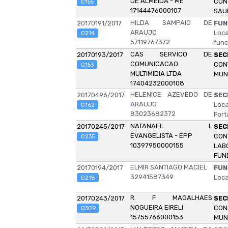
DE ALMEIDA - ME
CON
0155
17144476000107
SAU
HILDA SAMPAIO DE
20170191/2017
FUN
ARAUJO
Loc
0214
57119767372
func
CAS SERVICO DE
20170193/2017
SEC
COMUNICACAO
CON
0153
MULTIMIDIA LTDA
MUN
17404232000108
HELENICE AZEVEDO DE
20170496/2017
SEC
ARAUJO
Loca
0162
83023682372
Fort
NATANAEL L
20170245/2017
SEC
EVANGELISTA - EPP
CON
0235
10397950000155
LAB
FUN
ELMIR SANTIAGO MACIEL
20170194/2017
FUN
32941587349
Loca
0218
R. F. MAGALHAES
20170243/2017
SEC
NOGUEIRA EIRELI
CON
0309
15755766000153
MUN