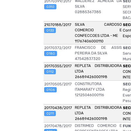
WALDEREZ ALMEIDA DA
20170399/2017
SEC
SILVA
SER
0310
02885367385
SEC
BAC
SILVA CARDOSO
21070188/2017
SEC
COMERCIO E
Cont
0133
CONFECCOES LTDA - ME
Espo
11767406000110
FRANCISCO DE ASSIS
20170372/2017
SEC
PEREIRA DA SILVA
Serv
0180
47542837320
Muni
REPLETA DISTRIBUIDORA
20170355/2017
SEC
LTDA
CON
0112
26689426000198
INT
CONSTRUTORA
20170505/2017
SEC
ITAMARATY LTDA
Regi
0106
12125046000116
Eve
Pesa
REPLETA DISTRIBUIDORA
20170438/2017
SEC
LTDA
CON
0211
26689426000198
INT
DISTRIMED COMERCIO E
20170478/2017
FUN