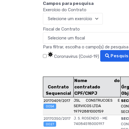
Campos para pesquisa
Exercício do Contrato
Fiscal de Contrato
Para filtrar, escolha o campo(s) de pesquis
Pesquis
Coronavirus (Covid-19)
Nome do
Contrato
contratado
Ór
Sequencial
CPF/CNPJ
Ob
JSL CONSTRUCOES E
20170409/2017
SEC
SERVICOS LTDA
CON
0054
19792881000159
SEC
J. S. ROSENDO - ME
20170350/2017
SEC
74084518000197
CON
0027