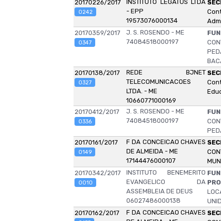
INSTITUTO LEGATUS LTDA
20170226/2017
SEC
- EPP
Cont
0242
19573076000134
Admi
J. S. ROSENDO - ME
20170359/2017
FUN
74084518000197
CON
0347
PED
BAC
REDE BJNET
20170138/2017
SEC
TELECOMUNICACOES
Con
0327
LTDA. - ME
Educ
10660771000169
J. S. ROSENDO - ME
20170412/2017
FUN
74084518000197
CON
0336
PED
F DA CONCEICAO CHAVES
20170161/2017
SEC
DE ALMEIDA - ME
CON
0149
17144476000107
MUN
INSTITUTO BENEMERITO
20170342/2017
FUN
EVANGELICO DA
PRO
0010
ASSEMBLEIA DE DEUS
LOC
06027486000138
UNI
F DA CONCEICAO CHAVES
20170162/2017
SEC