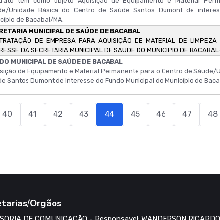
trato tem como objeto Aquisição de Equipamento e Material Per
de/Unidade Básica do Centro de Saúde Santos Dumont de interes
cípio de Bacabal/MA.
RETARIA MUNICIPAL DE SAÚDE DE BACABAL
TRATAÇÃO DE EMPRESA PARA AQUISIÇÃO DE MATERIAL DE LIMPEZA
ERESSE DA SECRETARIA MUNICIPAL DE SAUDE DO MUNICIPIO DE BACABAL
DO MUNICIPAL DE SAÚDE DE BACABAL
sição de Equipamento e Material Permanente para o Centro de Sáude/U
e Santos Dumont de interesse do Fundo Municipal do Município de Bac
40
41
42
43
44
45
46
47
48
etarias/Orgãos
SORIA DE COMUNICAÇÃO - Responsavel: WANDERSON RICARDO