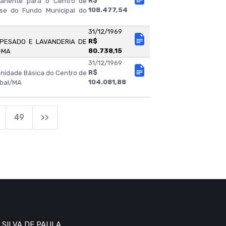
R$
manente para o Centro de
108.477,54
se do Fundo Municipal do
31/12/1969
R$
 PESADO E LAVANDERIA DE
80.738,15
-MA
31/12/1969
R$
nidade Básica do Centro de
104.081,88
abal/MA
49
>>
 SILVA DE PAULA