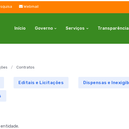
squisa
Webmail
Início
Governo
Serviços
Transparência
ações
Contratos
Editais e Licitações
Dispensas e Inexigib
s
 entidade.