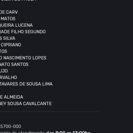
 DE CARV
S MATOS
IQUEIRA LUCENA
DRADE FILHO SEGUNDO
S SILVA
 CIPRIANO
TOS
DO NASCIMENTO LOPES
ONATO SANTOS
AUJO
ARVALHO
 TAVARES DE SOUSA LIMA
DE ALMEIDA
DNEY SOUSA CAVALCANTE
 65700-000
rário de atendimento
das 8:00 as 13:00hs