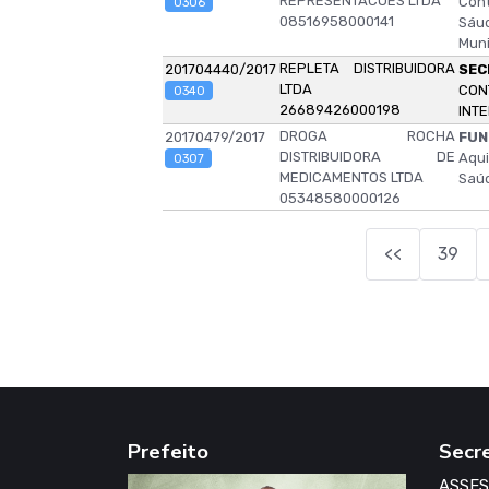
REPRESENTACOES LTDA
Con
0306
08516958000141
Sáu
Muni
REPLETA DISTRIBUIDORA
201704440/2017
SEC
LTDA
CON
0340
26689426000198
INT
DROGA ROCHA
20170479/2017
FUN
DISTRIBUIDORA DE
Aqui
0307
MEDICAMENTOS LTDA
Saúd
05348580000126
<<
39
Prefeito
Secr
ASSES