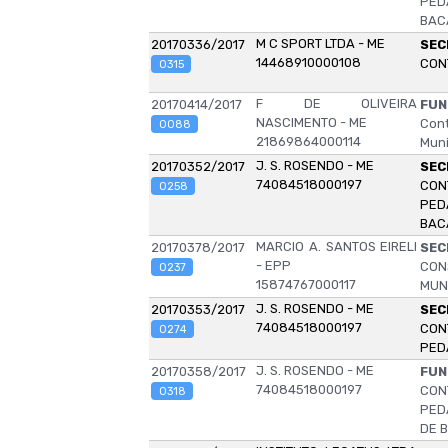
PED
BAC
M C SPORT LTDA - ME
20170336/2017
SEC
14468910000108
CON
0315
F DE OLIVEIRA
20170414/2017
FUN
NASCIMENTO - ME
Cont
0088
21869864000114
Muni
J. S. ROSENDO - ME
20170352/2017
SEC
74084518000197
CON
0258
PED
BAC
MARCIO A. SANTOS EIRELI
20170378/2017
SEC
- EPP
CON
0237
15874767000117
MUN
J. S. ROSENDO - ME
20170353/2017
SEC
74084518000197
CON
0274
PED
J. S. ROSENDO - ME
20170358/2017
FUN
74084518000197
CON
0318
PED
DE 