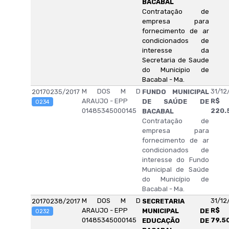
BACABAL
Contratação de
empresa para
fornecimento de ar
condicionados de
interesse da
Secretaria de Saude
do Municipio de
Bacabal - Ma.
M DOS M D
31/12
20170235/2017
FUNDO MUNICIPAL
ARAUJO - EPP
R$
DE SAÚDE DE
0234
01485345000145
220.
BACABAL
Contratação de
empresa para
fornecimento de ar
condicionados de
interesse do Fundo
Municipal de Saúde
do Município de
Bacabal - Ma.
M DOS M D
31/12
20170238/2017
SECRETARIA
ARAUJO - EPP
R$
MUNICIPAL DE
0232
01485345000145
79.5
EDUCAÇÃO DE