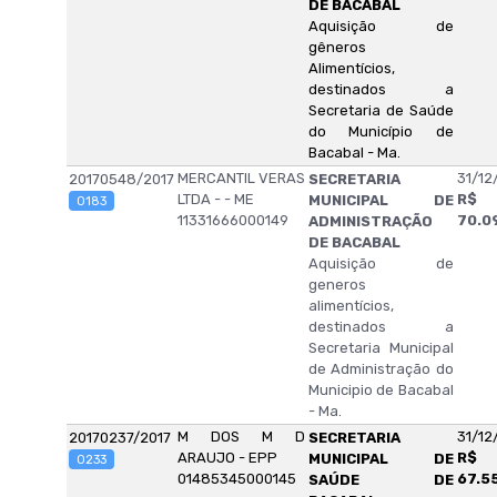
DE BACABAL
Aquisição de
gêneros
Alimentícios,
destinados a
Secretaria de Saúde
do Município de
Bacabal - Ma.
MERCANTIL VERAS
31/12
20170548/2017
SECRETARIA
LTDA - - ME
R$
MUNICIPAL DE
0183
11331666000149
70.0
ADMINISTRAÇÃO
DE BACABAL
Aquisição de
generos
alimentícios,
destinados a
Secretaria Municipal
de Administração do
Municipio de Bacabal
- Ma.
M DOS M D
31/12
20170237/2017
SECRETARIA
ARAUJO - EPP
R$
MUNICIPAL DE
0233
01485345000145
67.5
SAÚDE DE