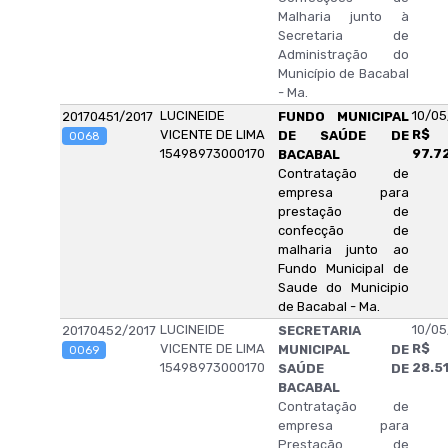
Malharia junto à
Secretaria de
Administração do
Município de Bacabal
- Ma.
LUCINEIDE
10/05
20170451/2017
FUNDO MUNICIPAL
VICENTE DE LIMA
R$
DE SAÚDE DE
0068
15498973000170
97.7
BACABAL
Contratação de
empresa para
prestação de
confecção de
malharia junto ao
Fundo Municipal de
Saude do Municipio
de Bacabal - Ma.
LUCINEIDE
10/05
20170452/2017
SECRETARIA
VICENTE DE LIMA
R$
MUNICIPAL DE
0069
15498973000170
28.5
SAÚDE DE
BACABAL
Contratação de
empresa para
Prestação de