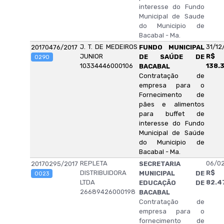
interesse do Fundo
Municipal de Saude
do Municipio de
Bacabal - Ma.
J. T. DE MEDEIROS
31/12
20170476/2017
FUNDO MUNICIPAL
JUNIOR
R$
DE SAÚDE DE
0290
10334446000106
138.
BACABAL
Contratação de
empresa para o
Fornecimento de
pães e alimentos
para buffet de
interesse do Fundo
Municipal de Saúde
do Municipio de
Bacabal - Ma.
REPLETA
06/02
20170295/2017
SECRETARIA
DISTRIBUIDORA
R$
MUNICIPAL DE
0023
LTDA
82.4
EDUCAÇÃO DE
26689426000198
BACABAL
Contratação de
empresa para o
fornecimento de