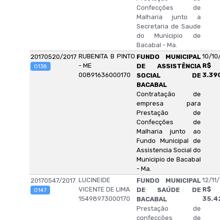
Confecções de
Malharia junto a
Secretaria de Saude
do Municipio de
Bacabal - Ma.
RUBENITA B PINTO
10/10
20170520/2017
FUNDO MUNICIPAL
- ME
R$
DE ASSISTÊNCIA
0138
00891636000170
3.39
SOCIAL DE
BACABAL
Contratação de
empresa para
Prestação de
Confecções de
Malharia junto ao
Fundo Municipal de
Assistencia Social do
Municipio de Bacabal
- Ma.
LUCINEIDE
12/11
20170547/2017
FUNDO MUNICIPAL
VICENTE DE LIMA
R$
DE SAÚDE DE
0147
15498973000170
35.4
BACABAL
Prestação de
confecções de