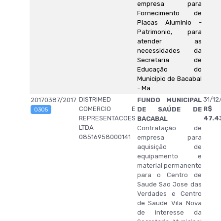
empresa para
Fornecimento de
Placas Aluminio -
Patrimonio, para
atender as
necessidades da
Secretaria de
Educação do
Municipio de Bacabal
- Ma.
DISTRIMED
31/12
20170387/2017
FUNDO MUNICIPAL
COMERCIO E
R$
DE SAÚDE DE
0305
REPRESENTACOES
47.4
BACABAL
LTDA
Contratação de
08516958000141
empresa para
aquisição de
equipamento e
material permanente
para o Centro de
Saude Sao Jose das
Verdades e Centro
de Saude Vila Nova
de interesse da