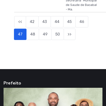
Secretaria Municipal
de Saude de Bacabal
- Ma.
<<
42
43
44
45
46
47
48
49
50
>>
Prefeito