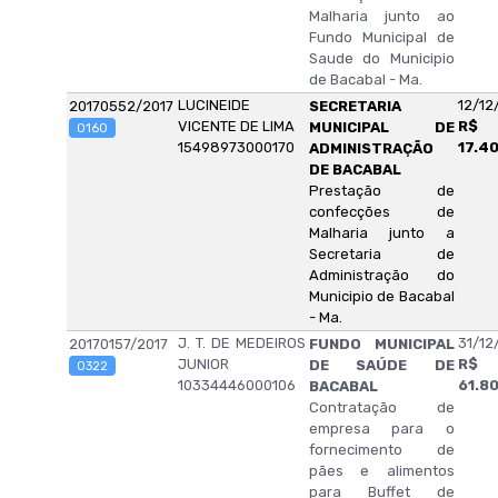
Malharia junto ao
Fundo Municipal de
Saude do Municipio
de Bacabal - Ma.
LUCINEIDE
12/12
20170552/2017
SECRETARIA
VICENTE DE LIMA
R$
MUNICIPAL DE
0160
15498973000170
17.4
ADMINISTRAÇÃO
DE BACABAL
Prestação de
confecções de
Malharia junto a
Secretaria de
Administração do
Municipio de Bacabal
- Ma.
J. T. DE MEDEIROS
31/12
20170157/2017
FUNDO MUNICIPAL
JUNIOR
R$
DE SAÚDE DE
0322
10334446000106
61.8
BACABAL
Contratação de
empresa para o
fornecimento de
pães e alimentos
para Buffet de