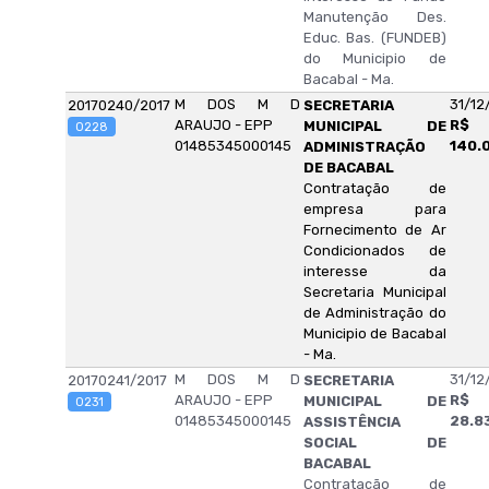
Manutenção Des.
Educ. Bas. (FUNDEB)
do Municipio de
Bacabal - Ma.
M DOS M D
31/12
20170240/2017
SECRETARIA
ARAUJO - EPP
R$
MUNICIPAL DE
0228
01485345000145
140.
ADMINISTRAÇÃO
DE BACABAL
Contratação de
empresa para
Fornecimento de Ar
Condicionados de
interesse da
Secretaria Municipal
de Administração do
Municipio de Bacabal
- Ma.
M DOS M D
31/12
20170241/2017
SECRETARIA
ARAUJO - EPP
R$
MUNICIPAL DE
0231
01485345000145
28.8
ASSISTÊNCIA
SOCIAL DE
BACABAL
Contratação de