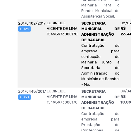
Malharia Para o
Fundo Municipal de
Assistencia Social.
LUCINEIDE
08/0
20170402/2017
SECRETARIA
VICENTE DE LIMA
R$
MUNICIPAL DE
0029
15498973000170
26.4
ADMINISTRAÇÃO
DE BACABAL
Contratação de
empresa para
confecção de
Malharia junto à
Secretaria de
Administração do
Município de Bacabal
- Ma.
LUCINEIDE
09/04
20170448/2017
SECRETARIA
VICENTE DE LIMA
R$
MUNICIPAL DE
0050
15498973000170
18.8
ADMINISTRAÇÃO
DE BACABAL
Contratação de
empresa para
Prestação de
Confecções de