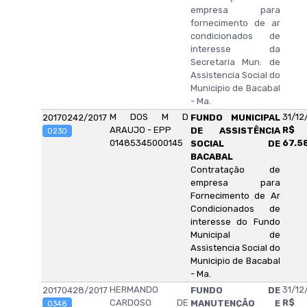
empresa para
fornecimento de ar
condicionados de
interesse da
Secretaria Mun. de
Assistencia Social do
Municipio de Bacabal
- Ma.
M DOS M D
31/12
20170242/2017
FUNDO MUNICIPAL
ARAUJO - EPP
R$
DE ASSISTÊNCIA
0230
01485345000145
67.5
SOCIAL DE
BACABAL
Contratação de
empresa para
Fornecimento de Ar
Condicionados de
interesse do Fundo
Municipal de
Assistencia Social do
Municipio de Bacabal
- Ma.
HERMANDO
31/12
20170428/2017
FUNDO DE
CARDOSO DE
R$
MANUTENÇÃO E
0348