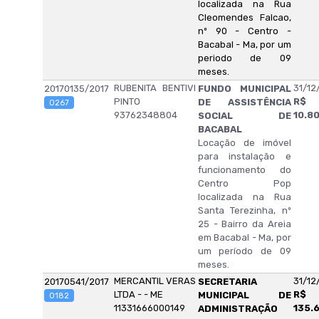
localizada na Rua
Cleomendes Falcao,
nº 90 - Centro -
Bacabal - Ma, por um
periodo de 09
meses.
RUBENITA BENTIVI
31/12
20170135/2017
FUNDO MUNICIPAL
PINTO
R$
DE ASSISTÊNCIA
0267
93762348804
10.8
SOCIAL DE
BACABAL
Locação de imóvel
para instalação e
funcionamento do
Centro Pop
localizada na Rua
Santa Terezinha, nº
25 - Bairro da Areia
em Bacabal - Ma, por
um período de 09
meses.
MERCANTIL VERAS
31/12
20170541/2017
SECRETARIA
LTDA - - ME
R$
MUNICIPAL DE
0182
11331666000149
135.
ADMINISTRAÇÃO