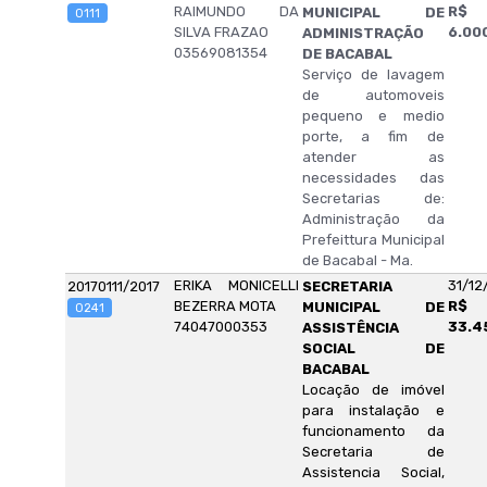
RAIMUNDO DA
R$
MUNICIPAL DE
0111
SILVA FRAZAO
6.00
ADMINISTRAÇÃO
03569081354
DE BACABAL
Serviço de lavagem
de automoveis
pequeno e medio
porte, a fim de
atender as
necessidades das
Secretarias de:
Administração da
Prefeittura Municipal
de Bacabal - Ma.
ERIKA MONICELLI
31/12
20170111/2017
SECRETARIA
BEZERRA MOTA
R$
MUNICIPAL DE
0241
74047000353
33.4
ASSISTÊNCIA
SOCIAL DE
BACABAL
Locação de imóvel
para instalação e
funcionamento da
Secretaria de
Assistencia Social,