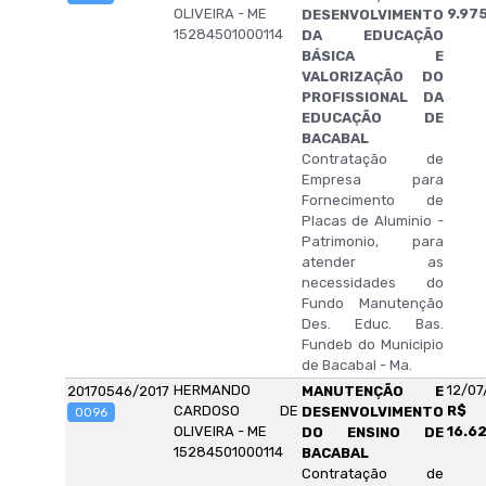
OLIVEIRA - ME
9.97
DESENVOLVIMENTO
15284501000114
DA EDUCAÇÃO
BÁSICA E
VALORIZAÇÃO DO
PROFISSIONAL DA
EDUCAÇÃO DE
BACABAL
Contratação de
Empresa para
Fornecimento de
Placas de Aluminio -
Patrimonio, para
atender as
necessidades do
Fundo Manutenção
Des. Educ. Bas.
Fundeb do Municipio
de Bacabal - Ma.
HERMANDO
12/07
20170546/2017
MANUTENÇÃO E
CARDOSO DE
R$
DESENVOLVIMENTO
0096
OLIVEIRA - ME
16.6
DO ENSINO DE
15284501000114
BACABAL
Contratação de