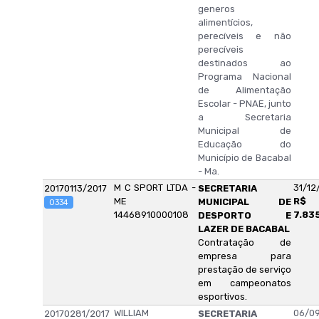
generos
alimentícios,
perecíveis e não
perecíveis
destinados ao
Programa Nacional
de Alimentação
Escolar - PNAE, junto
a Secretaria
Municipal de
Educação do
Município de Bacabal
- Ma.
M C SPORT LTDA -
31/12
20170113/2017
SECRETARIA
ME
R$
MUNICIPAL DE
0334
14468910000108
7.83
DESPORTO E
LAZER DE BACABAL
Contratação de
empresa para
prestação de serviço
em campeonatos
esportivos.
WILLIAM
06/09
20170281/2017
SECRETARIA