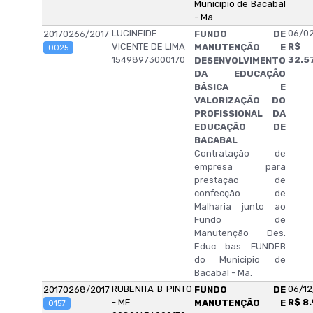
Municipio de Bacabal
- Ma.
LUCINEIDE
06/02
20170266/2017
FUNDO DE
VICENTE DE LIMA
R$
MANUTENÇÃO E
0025
15498973000170
32.5
DESENVOLVIMENTO
DA EDUCAÇÃO
BÁSICA E
VALORIZAÇÃO DO
PROFISSIONAL DA
EDUCAÇÃO DE
BACABAL
Contratação de
empresa para
prestação de
confecção de
Malharia junto ao
Fundo de
Manutenção Des.
Educ. bas. FUNDEB
do Municipio de
Bacabal - Ma.
RUBENITA B PINTO
06/12
20170268/2017
FUNDO DE
- ME
R$ 8.
MANUTENÇÃO E
0157