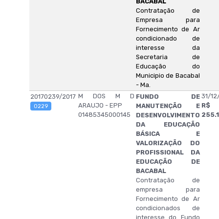
BACABAL
Contratação de
Empresa para
Fornecimento de Ar
condicionado de
interesse da
Secretaria de
Educação do
Municipio de Bacabal
- Ma.
M DOS M D
31/12
20170239/2017
FUNDO DE
ARAUJO - EPP
R$
MANUTENÇÃO E
0229
01485345000145
255.
DESENVOLVIMENTO
DA EDUCAÇÃO
BÁSICA E
VALORIZAÇÃO DO
PROFISSIONAL DA
EDUCAÇÃO DE
BACABAL
Contratação de
empresa para
Fornecimento de Ar
condicionados de
interesse do Fundo