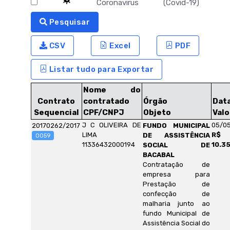
Coronavirus (Covid-19)
Pesquisar
CSV
Excel
PDF
Listar tudo para Exportar
Nome do
Contrato
contratado
Órgão
Dat
Sequencial
CPF/CNPJ
Objeto
Valo
J C OLIVEIRA DE
05/05
20170262/2017
FUNDO MUNICIPAL
LIMA
R$
DE ASSISTÊNCIA
0059
11336432000194
10.3
SOCIAL DE
BACABAL
Contratação de
empresa para
Prestação de
confecção de
malharia junto ao
fundo Municipal de
Assistência Social do