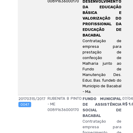
00891636000170
DESENVOLVIMENTO
DA EDUCAÇÃO
BÁSICA E
VALORIZAÇÃO DO
PROFISSIONAL DA
EDUCAÇÃO DE
BACABAL
Contratação de
empresa para
prestação de
confecção de
Malharia junto ao
Fundo de
Manutenção Des.
Educ. Bas. fundeb do
Municipio de Bacabal
- Ma.
RUBENITA B PINTO
07/04
20170315/2017
FUNDO MUNICIPAL
- ME
R$ 1.
DE ASSISTÊNCIA
0047
00891636000170
SOCIAL DE
BACABAL
Contratação de
empresa para
fornecimento de