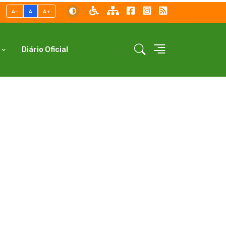
A-
A
A+
Diário Oficial