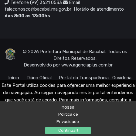
Telefone (99) 3621 0533
Email
faleconosco@bacabal.ma.gov.br
Horário de atendimento
das 8:00 as 13:00hs
© 2026 Prefeitura Municipal de Bacabal. Todos os
Direitos Reservados.
Desenvolvido por
www.agenciaplus.com.br
Início
Diário Oficial
Portal da Transparência
Ouvidoria
Este Portal utiliza cookies para oferecer uma melhor experiência
e-Sic
de navegação. Ao seguir navegando neste portal entendemos
que você está de acordo. Para mais informações, consulte a
nossa
Política de
Privacidade.
Continuar!