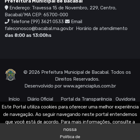
Prefeitura Municipal de Bacabal
Endereço: Travessa 15 de Novembro, 229, Centro,
Bacabal/MA CEP: 65700-000
Telefone (99) 3621 0533
Email
faleconosco@bacabal.ma.gov.br
Horário de atendimento
das 8:00 as 13:00hs
© 2026 Prefeitura Municipal de Bacabal. Todos os
Direitos Reservados.
Desenvolvido por
www.agenciaplus.com.br
Início
Diário Oficial
Portal da Transparência
Ouvidoria
Este Portal utiliza cookies para oferecer uma melhor experiência
e-Sic
de navegação. Ao seguir navegando neste portal entendemos
que você está de acordo. Para mais informações, consulte a
nossa
Política de