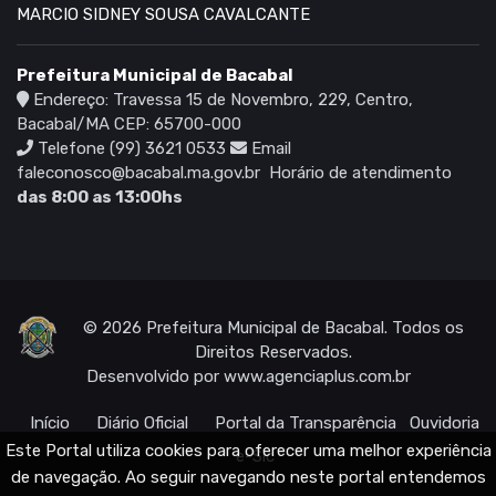
MARCIO SIDNEY SOUSA CAVALCANTE
Prefeitura Municipal de Bacabal
Endereço: Travessa 15 de Novembro, 229, Centro,
Bacabal/MA CEP: 65700-000
Telefone (99) 3621 0533
Email
faleconosco@bacabal.ma.gov.br
Horário de atendimento
das 8:00 as 13:00hs
© 2026 Prefeitura Municipal de Bacabal. Todos os
Direitos Reservados.
Desenvolvido por
www.agenciaplus.com.br
Início
Diário Oficial
Portal da Transparência
Ouvidoria
Este Portal utiliza cookies para oferecer uma melhor experiência
e-Sic
de navegação. Ao seguir navegando neste portal entendemos