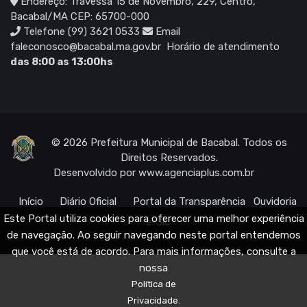
Endereço: Travessa 15 de Novembro, 229, Centro,
Bacabal/MA CEP: 65700-000
Telefone (99) 3621 0533
Email
faleconosco@bacabal.ma.gov.br
Horário de atendimento
das 8:00 as 13:00hs
© 2026 Prefeitura Municipal de Bacabal. Todos os
Direitos Reservados.
Desenvolvido por
www.agenciaplus.com.br
Início
Diário Oficial
Portal da Transparência
Ouvidoria
Este Portal utiliza cookies para oferecer uma melhor experiência
e-Sic
de navegação. Ao seguir navegando neste portal entendemos
que você está de acordo. Para mais informações, consulte a
nossa
Política de
Privacidade.