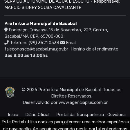
SERVIÇO AUTÔNOMO DE ÁGUA E ESGOTO - Responsavel:
MARCIO SIDNEY SOUSA CAVALCANTE
Prefeitura Municipal de Bacabal
Endereço: Travessa 15 de Novembro, 229, Centro,
Bacabal/MA CEP: 65700-000
Telefone (99) 3621 0533
Email
faleconosco@bacabal.ma.gov.br
Horário de atendimento
das 8:00 as 13:00hs
© 2026 Prefeitura Municipal de Bacabal. Todos os
Direitos Reservados.
Desenvolvido por
www.agenciaplus.com.br
Início
Diário Oficial
Portal da Transparência
Ouvidoria
Este Portal utiliza cookies para oferecer uma melhor experiência
e-Sic
de navegação. Ao seguir navegando neste portal entendemos