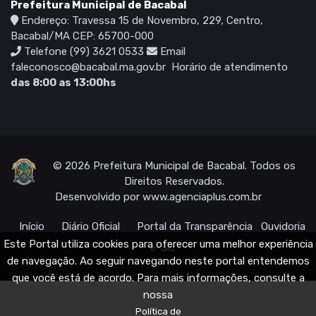
Prefeitura Municipal de Bacabal
Endereço: Travessa 15 de Novembro, 229, Centro,
Bacabal/MA CEP: 65700-000
Telefone (99) 3621 0533
Email
faleconosco@bacabal.ma.gov.br
Horário de atendimento
das 8:00 as 13:00hs
© 2026 Prefeitura Municipal de Bacabal. Todos os
Direitos Reservados.
Desenvolvido por
www.agenciaplus.com.br
Início
Diário Oficial
Portal da Transparência
Ouvidoria
Este Portal utiliza cookies para oferecer uma melhor experiência
e-Sic
de navegação. Ao seguir navegando neste portal entendemos
que você está de acordo. Para mais informações, consulte a
nossa
Política de