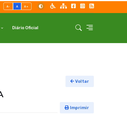
A-
A
A+
Diário Oficial
Voltar
A
Imprimir