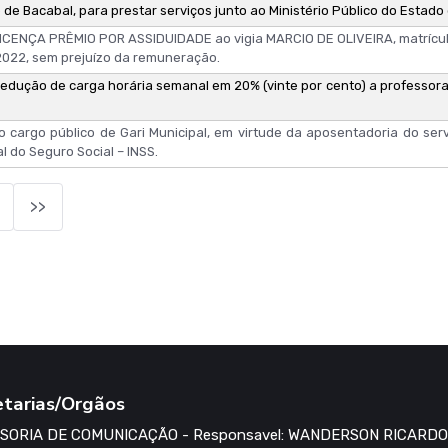
 de Bacabal, para prestar serviços junto ao Ministério Público do Estad
LICENÇA PRÊMIO POR ASSIDUIDADE ao vigia MARCIO DE OLIVEIRA, matrícula
 2022, sem prejuízo da remuneração.
redução de carga horária semanal em 20% (vinte por cento) a professo
o cargo público de Gari Municipal, em virtude da aposentadoria do se
al do Seguro Social – INSS.
>>
etarias/Orgãos
SORIA DE COMUNICAÇÃO - Responsavel: WANDERSON RICARDO