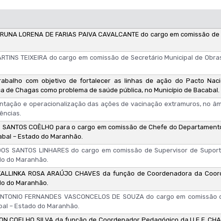
, BRUNA LORENA DE FARIAS PAIVA CAVALCANTE do cargo em comissão de
TINS TEIXEIRA do cargo em comissão de Secretário Municipal de Obra
Trabalho com objetivo de fortalecer as linhas de ação do Pacto Nac
oença de Chagas como problema de saúde pública, no Município de Bacabal.
antação e operacionalização das ações de vacinação extramuros, no âmb
ências.
SANTOS COÊLHO para o cargo em comissão de Chefe do Departamento
abal – Estado do Maranhão.
OS SANTOS LINHARES do cargo em comissão de Supervisor de Suport
do do Maranhão.
KALLINKA ROSA ARAÚJO CHAVES da função de Coordenadora da Coord
do do Maranhão.
NTONIO FERNANDES VASCONCELOS DE SOUZA do cargo em comissão d
bal – Estado do Maranhão.
N COELHO SILVA da função de Coordenador Pedagógico da U.E.F. CH