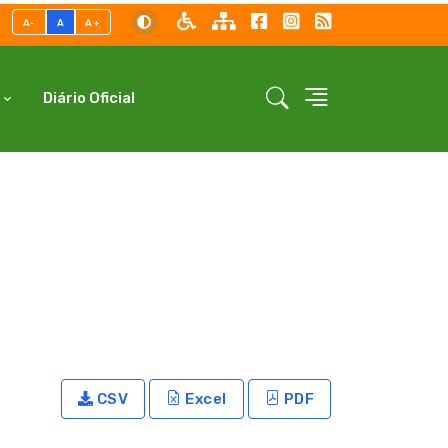
A-
A
A+
Diário Oficial
CSV
Excel
PDF