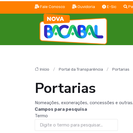
Fale Conosco
Ouvidoria
E-Sic
Pe
Início
Portal da Transparência
Portarias
Portarias
Nomeações, exonerações, concessões e outras
Campos para pesquisa
Termo