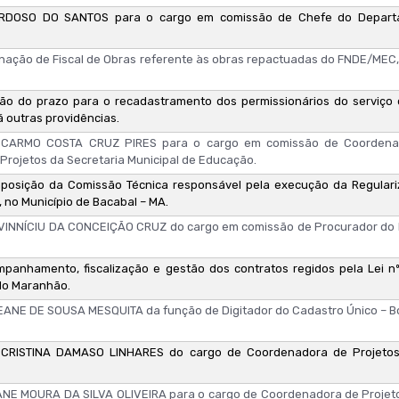
RDOSO DO SANTOS para o cargo em comissão de Chefe do Departa
nação de Fiscal de Obras referente às obras repactuadas do FNDE/MEC,
ão do prazo para o recadastramento dos permissionários do serviço d
á outras providências.
CARMO COSTA CRUZ PIRES para o cargo em comissão de Coordena
rojetos da Secretaria Municipal de Educação.
posição da Comissão Técnica responsável pela execução da Regulari
o, no Município de Bacabal – MA.
, VINNÍCIU DA CONCEIÇÃO CRUZ do cargo em comissão de Procurador do M
panhamento, fiscalização e gestão dos contratos regidos pela Lei nº 
 do Maranhão.
ANE DE SOUSA MESQUITA da função de Digitador do Cadastro Único – Bol
 CRISTINA DAMASO LINHARES do cargo de Coordenadora de Projetos
E MOURA DA SILVA OLIVEIRA para o cargo de Coordenadora de Projeto