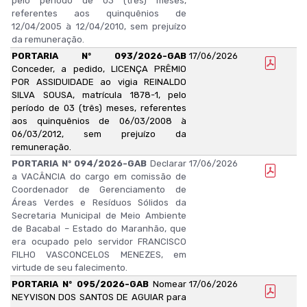
pelo período de 03 (três) meses,
referentes aos quinquênios de
12/04/2005 à 12/04/2010, sem prejuízo
da remuneração.
PORTARIA Nº 093/2026-GAB
17/06/2026
Conceder, a pedido, LICENÇA PRÊMIO
POR ASSIDUIDADE ao vigia REINALDO
SILVA SOUSA, matrícula 1878-1, pelo
período de 03 (três) meses, referentes
aos quinquênios de 06/03/2008 à
06/03/2012, sem prejuízo da
remuneração.
PORTARIA Nº 094/2026-GAB
Declarar
17/06/2026
a VACÂNCIA do cargo em comissão de
Coordenador de Gerenciamento de
Áreas Verdes e Resíduos Sólidos da
Secretaria Municipal de Meio Ambiente
de Bacabal – Estado do Maranhão, que
era ocupado pelo servidor FRANCISCO
FILHO VASCONCELOS MENEZES, em
virtude de seu falecimento.
PORTARIA Nº 095/2026-GAB
Nomear
17/06/2026
NEYVISON DOS SANTOS DE AGUIAR para