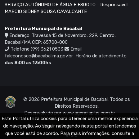
SERVIÇO AUTÔNOMO DE ÁGUA E ESGOTO - Responsavel:
MARCIO SIDNEY SOUSA CAVALCANTE
Prefeitura Municipal de Bacabal
Endereço: Travessa 15 de Novembro, 229, Centro,
Bacabal/MA CEP: 65700-000
Telefone (99) 3621 0533
Email
faleconosco@bacabal.ma.gov.br
Horário de atendimento
das 8:00 as 13:00hs
© 2026 Prefeitura Municipal de Bacabal. Todos os
Direitos Reservados.
Desenvolvido por
www.agenciaplus.com.br
Este Portal utiliza cookies para oferecer uma melhor experiência
Início
Diário Oficial
Portal da Transparência
Ouvidoria
de navegação. Ao seguir navegando neste portal entendemos
que você está de acordo. Para mais informações, consulte a
e-Sic