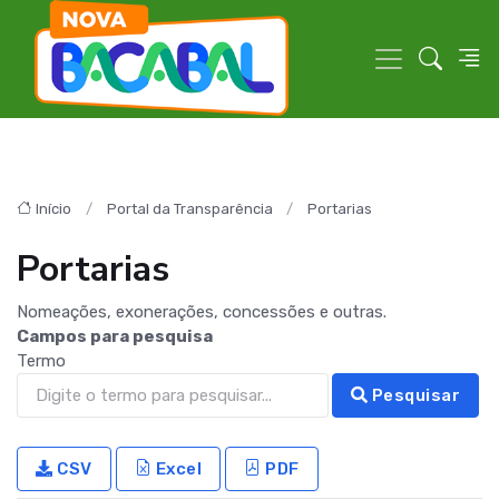
Início
Portal da Transparência
Portarias
Portarias
Nomeações, exonerações, concessões e outras.
Campos para pesquisa
Termo
Pesquisar
CSV
Excel
PDF