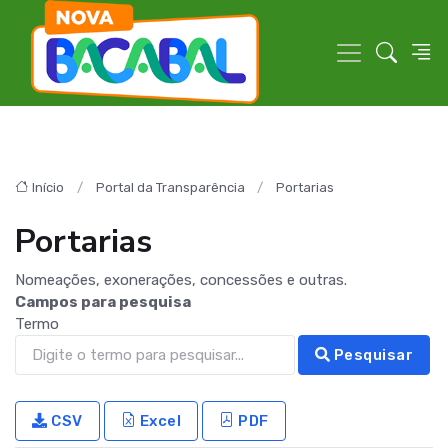
Início
Portal da Transparência
Portarias
Portarias
Nomeações, exonerações, concessões e outras.
Campos para pesquisa
Termo
Pesquisar
CSV
Excel
PDF