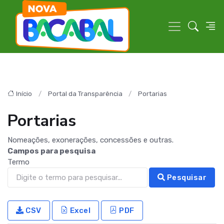
Início
Portal da Transparência
Portarias
Portarias
Nomeações, exonerações, concessões e outras.
Campos para pesquisa
Termo
Pesquisar
CSV
Excel
PDF